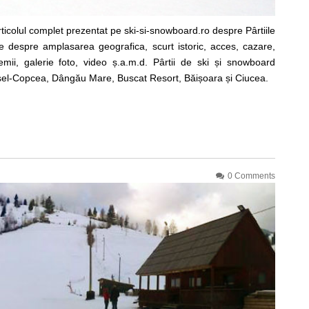
rticolul complet prezentat pe ski-si-snowboard.ro despre Pârtiile
are despre amplasarea geografica, scurt istoric, acces, cazare,
vremii, galerie foto, video ș.a.m.d. Pârtii de ski și snowboard
ișel-Copcea, Dângău Mare, Buscat Resort, Băișoara și Ciucea.
0 Comments