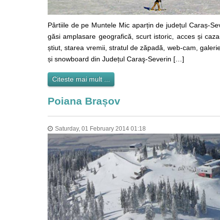
Pârtiile de pe Muntele Mic aparțin de județul Caraș-Sev
găsi amplasare geografică, scurt istoric, acces și cazar
știut, starea vremii, stratul de zăpadă, web-cam, galerie 
și snowboard din Județul Caraş-Severin […]
Citeste mai mult ...
Poiana Brașov
Saturday, 01 February 2014 01:18