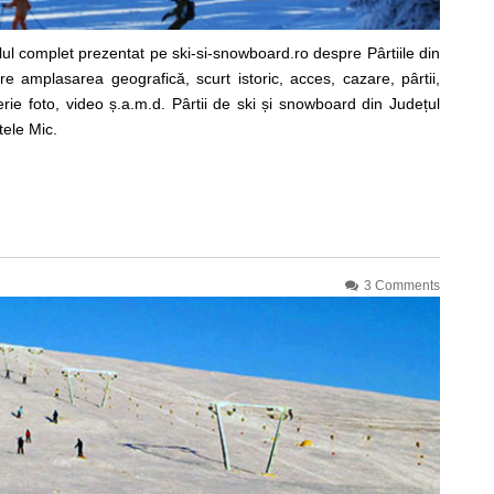
lul complet prezentat pe ski-si-snowboard.ro despre Pârtiile din
pre amplasarea geografică, scurt istoric, acces, cazare, pârtii,
lerie foto, video ș.a.m.d. Pârtii de ski și snowboard din Județul
ele Mic.
3 Comments