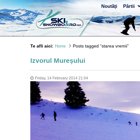
Noutãţi
Pârtii
Te afli aici:
Posts tagged “starea vremii”
Home
Izvorul Mureșului
Friday, 14 February 2014 21:04