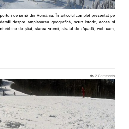
porturi de iarnă din România. În articolul complet prezentat pe
etalii despre amplasarea geografică, scurt istoric, acces și
onturi/bine de știut, starea vremii, stratul de zăpadă, web-cam,
2 Comments