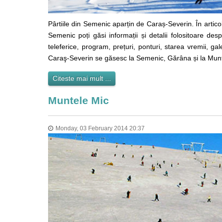
Pârtiile din Semenic aparțin de Caraș-Severin. În artico
Semenic poți găsi informații și detalii folositoare des
teleferice, program, prețuri, ponturi, starea vremii, ga
Caraş-Severin se găsesc la Semenic, Gărâna și la Munt
Citeste mai mult ...
Muntele Mic
Monday, 03 February 2014 20:37