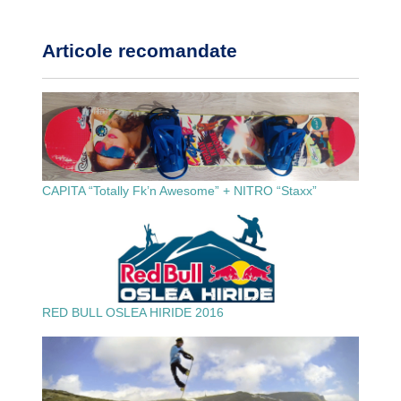
Articole recomandate
CAPITA “Totally Fk’n Awesome” + NITRO “Staxx”
RED BULL OSLEA HIRIDE 2016