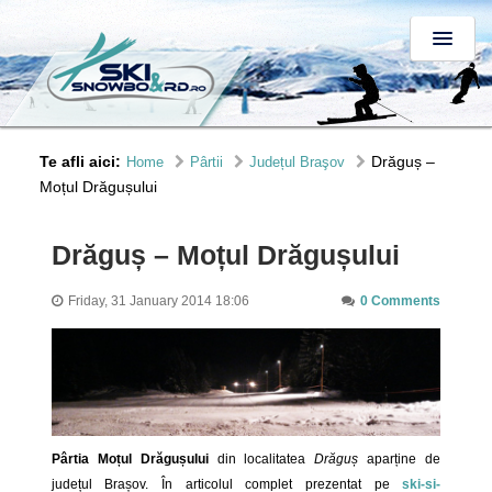
Te afli aici:
Drăguș –
Home
Pârtii
Județul Braşov
Moțul Drăgușului
Drăguș – Moțul Drăgușului
Friday, 31 January 2014 18:06
0 Comments
Pârtia Moțul Drăgușului
din localitatea
Drăguș
aparține de
județul Brașov. În articolul complet prezentat pe
ski-si-