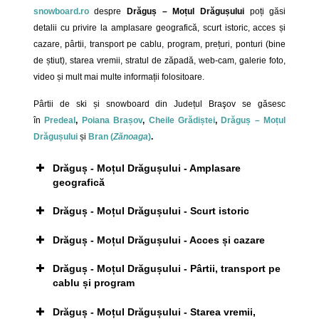
snowboard.ro
despre
Drăguș – Moțul Drăgușului
poți găsi
detalii cu privire la amplasare geografică, scurt istoric, acces și
cazare, pârtii, transport pe cablu, program, prețuri, ponturi (bine
de știut), starea vremii, stratul de zăpadă, web-cam, galerie foto,
video și mult mai multe informații folositoare.
Pârtii de ski și snowboard din Județul Braşov se găsesc
în
Predeal
,
Poiana Brașov
,
Cheile Grădiștei
,
Drăguș – Moțul
Drăgușului
și
Bran (
Zănoaga
)
.
Drăguș - Moțul Drăgușului - Amplasare
geografică
Drăguș - Moțul Drăgușului - Scurt istoric
Drăguș - Moțul Drăgușului - Acces și cazare
Drăguș - Moțul Drăgușului - Pârtii, transport pe
cablu și program
Drăguș - Moțul Drăgușului - Starea vremii,