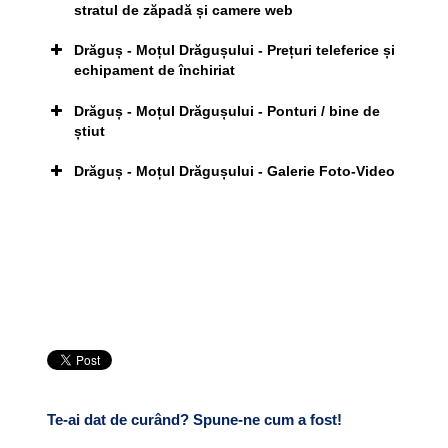
stratul de zăpadă și camere web
DN1:
Drăguș - Moțul Drăgușului - Prețuri teleferice și
echipament de închiriat
Click pe imagine pentru afișarea ei în întregime
– DN73A:
Drăguș - Moțul Drăgușului - Ponturi / bine de
Moțul Drăgușului
știut
Fântânița Părintelui Arsenie Boca
pe sezonul 2013-
2014:
Drăguș - Moțul Drăgușului - Galerie Foto-Video
Click pe imagine pentru afișarea ei în întregime
CAZAREA
Programul Pârtiei Moțul Drăgușului pe sezonul 2013-
Telefon:
2014:
Te-ai dat de curând? Spune-ne cum a fost!
Click pe imagine pentru afișarea ei în întregime