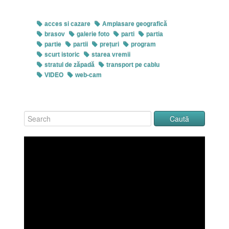
www.ViewWeather.com – World weather forecast
Simbata
acces si cazare
Amplasare geografică
de Sus
brasov
galerie foto
parti
partia
partie
partii
prețuri
program
scurt istoric
starea vremii
stratul de zăpadă
transport pe cablu
Click pe imagine pentru afișarea ei în întregime
VIDEO
web-cam
Click pe imagine pentru afișarea ei în întregime
Click pe imagine pentru afișarea ei în întregime
Click pe imagine pentru afișarea ei în întregime