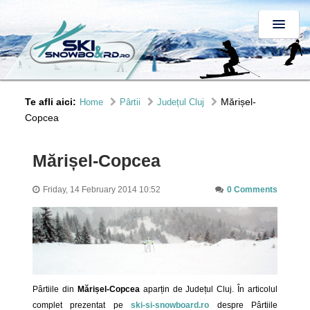
Te afli aici:
Mărișel-
Home
Pârtii
Județul Cluj
Copcea
Mărișel-Copcea
Friday, 14 February 2014 10:52
0 Comments
Pârtiile din
Mărișel-Copcea
aparțin de Județul Cluj. În articolul
complet prezentat pe
ski-si-snowboard.ro
despre Pârtiile