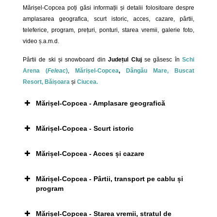
Mărișel-Copcea poți găsi informații și detalii folositoare despre
amplasarea geografica, scurt istoric, acces, cazare, pârtii,
teleferice, program, prețuri, ponturi, starea vremii, galerie foto,
video ș.a.m.d.
Pârtii de ski și snowboard din
Județul Cluj
se găsesc în
Schi
Arena (
Feleac
)
,
Mărișel-Copcea
,
Dângău Mare,
Buscat
Resort,
Băișoara
și
Ciucea.
Mărișel-Copcea - Amplasare geografică
Mărișel-Copcea - Scurt istoric
Mărișel-Copcea - Acces și cazare
Mărișel-Copcea - Pârtii, transport pe cablu și
program
Click pe imagine pentru afișarea ei în întregime
Pârtia Veche
Mărișel-Copcea - Starea vremii, stratul de