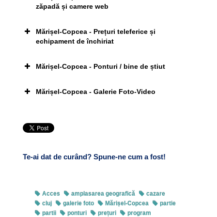
zăpadă și camere web
Mărișel-Copcea - Prețuri teleferice și
Click pe imagine pentru afișarea ei în întregime
echipament de închiriat
Pârtia Mărișel-Leșu
actuală
Pârtia Veche
Mărișel-Copcea - Ponturi / bine de știut
Sursa:
Pârtiile
Click pe imagine pentru afișarea ei în întregime
Mărișel-Copcea - Galerie Foto-Video
Mărișel
www.marisel.ro
Tel.
www.teleschi.ro
Tel.
Click pe imagine pentru afișarea ei în întregime//Foto:
facebook.com/PartiileMarisel
Te-ai dat de curând? Spune-ne cum a fost!
Click pe imagine pentru afișarea ei în întregime
Mărișel-Copcea
Click pe imagine pentru afișarea ei în întregime//Foto:
facebook.com/PartiileMarisel
Acces
amplasarea geografică
cazare
Pârtia Albastră
cluj
galerie foto
Mărișel-Copcea
partie
partii
ponturi
prețuri
program