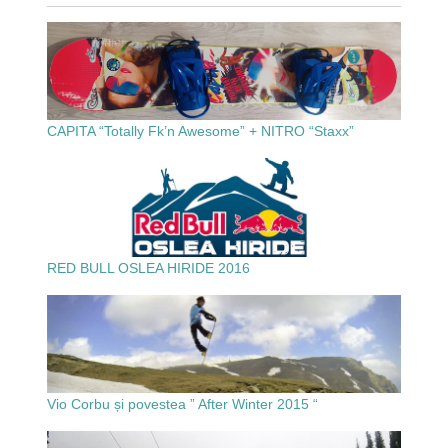
CAPITA “Totally Fk’n Awesome” + NITRO “Staxx”
RED BULL OSLEA HIRIDE 2016
Vio Corbu și povestea ” After Winter 2015 “