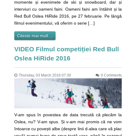
momente și evenimete de ski și snowboard, dar și
interviuri cu oameni faini. Oameni faini am întâlnit și la
Red Bull Oslea HiRide 2016, pe 27 februarie. Pe lângă
filmul evenimentului, vă oferim o serie […]
Citeste mai mult ...
VIDEO Filmul competiției Red Bull
Oslea HiRide 2016
Thursday, 03 March 2016 07:30
0 Comments
V-am spus în povestea de data trecută că plecăm la
Oslea, nu? V-am spus. Și v-am mai promis că ne vom
întoarce cu povești albe (despre linii d-alea care vă plac
vouă) numai bune de spus toată vara, până în sezonul