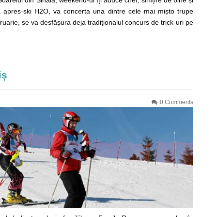
a apres-ski H2O, va concerta una dintre cele mai mișto trupe
arie, se va desfășura deja tradiționalul concurs de trick-uri pe
iș
0 Comments