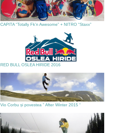
CAPITA “Totally Fk’n Awesome” + NITRO “Staxx”
RED BULL OSLEA HIRIDE 2016
Vio Corbu și povestea ” After Winter 2015 “