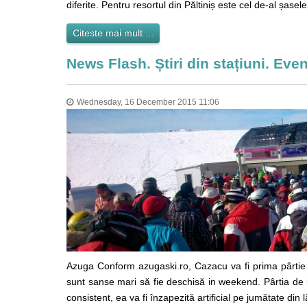
diferite. Pentru resortul din Păltiniș este cel de-al ș
Citeste mai mult ...
News Flash. Știri din stațiuni. Ev
Wednesday, 16 December 2015 11:06
Azuga Conform azugaski.ro, Cazacu va fi prima pârtie 
sunt sanse mari să fie deschisă in weekend. Pârtia de 
consistent, ea va fi înzapezită artificial pe jumătate din