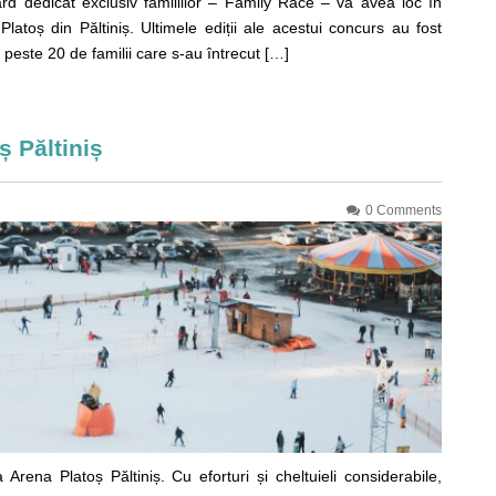
rd dedicat exclusiv familiilor – Family Race – va avea loc în
atoș din Păltiniș. Ultimele ediții ale acestui concurs au fost
ă, peste 20 de familii care s-au întrecut […]
ș Păltiniș
0 Comments
ena Platoș Păltiniș. Cu eforturi și cheltuieli considerabile,