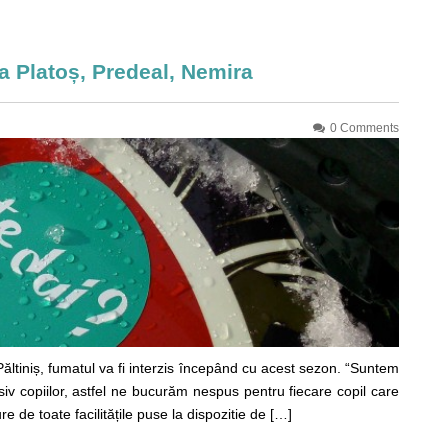
na Platoș, Predeal, Nemira
0 Comments
Păltiniș, fumatul va fi interzis începând cu acest sezon. “Suntem
siv copiilor, astfel ne bucurăm nespus pentru fiecare copil care
e de toate facilitățile puse la dispozitie de […]