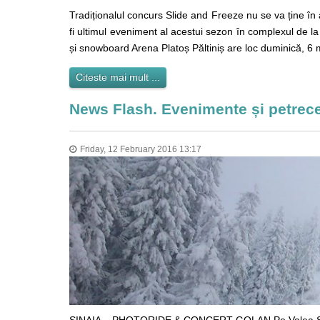
Tradiționalul concurs Slide and Freeze nu se va ține în 
fi ultimul eveniment al acestui sezon în complexul de la
și snowboard Arena Platoș Păltiniș are loc duminică, 6 
Citeste mai mult ...
News Flash. Evenimente și petrece
Friday, 12 February 2016 13:17
SINAIA – PHOTORIDE & CONCERT GOLAN Pe Valea Soarelu