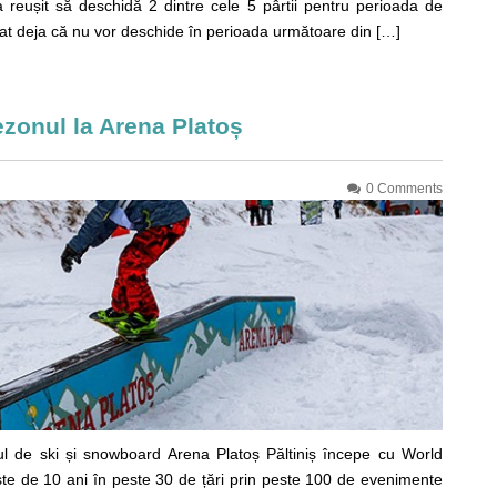
 reușit să deschidă 2 dintre cele 5 pârtii pentru perioada de
nțat deja că nu vor deschide în perioada următoare din […]
onul la Arena Platoș
0 Comments
l de ski și snowboard Arena Platoș Păltiniș începe cu World
e de 10 ani în peste 30 de țări prin peste 100 de evenimente