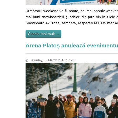
Următorul weekend va fi, poate, cel mai sportiv weekend a
mai buni snowboarderi și schiori din țară vin în zilele
Snowboard 4xCross, sâmbătă, respectiv MTB Winter 4x
Citeste mai mult ...
Arena Platoș anulează evenimentu
Saturday, 05 March 2016 17:28