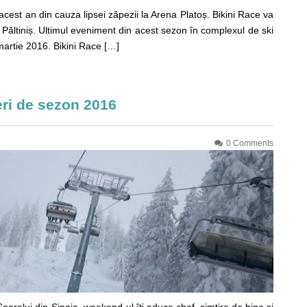
acest an din cauza lipsei zăpezii la Arena Platoș. Bikini Race va
 Păltiniș. Ultimul eveniment din acest sezon în complexul de ski
martie 2016. Bikini Race […]
ri de sezon 2016
0 Comments
i din Sinaia, weekend-ul îți aduce chef, simțire de bine și