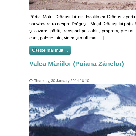
Pârtia Moțul Drăgușului din localitatea Drăguș aparțin
snowboard.ro despre Drăguș – Moțul Drăgușului poți găsi 
și cazare, pârtii, transport pe cablu, program, prețuri,
cam, galerie foto, video și mult mai […]
Citeste mai mult ...
Valea Măriilor (Poiana Zânelor)
Thursday, 30 January 2014 18:10