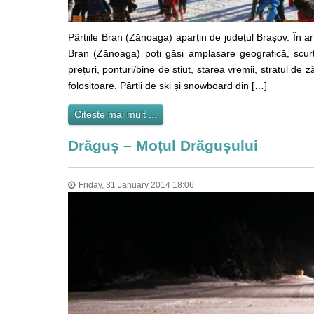
Pârtiile Bran (Zănoaga) aparțin de județul Brașov. În ar
Bran (Zănoaga) poți găsi amplasare geografică, scurt 
prețuri, ponturi/bine de știut, starea vremii, stratul de
folositoare. Pârtii de ski și snowboard din […]
Citeste mai mult ...
Drăguș – Moțul Drăgușului
Friday, 31 January 2014 18:06