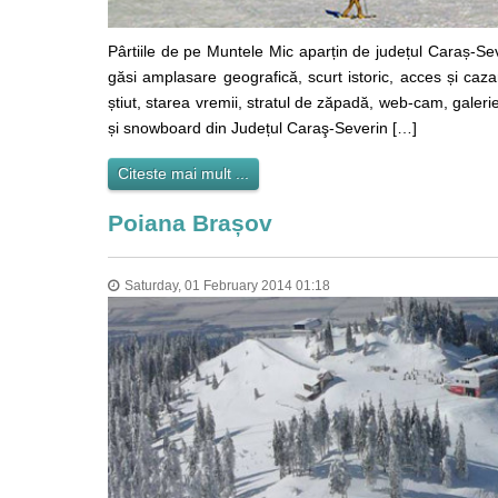
Pârtiile de pe Muntele Mic aparțin de județul Caraș-Sev
găsi amplasare geografică, scurt istoric, acces și cazar
știut, starea vremii, stratul de zăpadă, web-cam, galerie 
și snowboard din Județul Caraş-Severin […]
Citeste mai mult ...
Poiana Brașov
Saturday, 01 February 2014 01:18