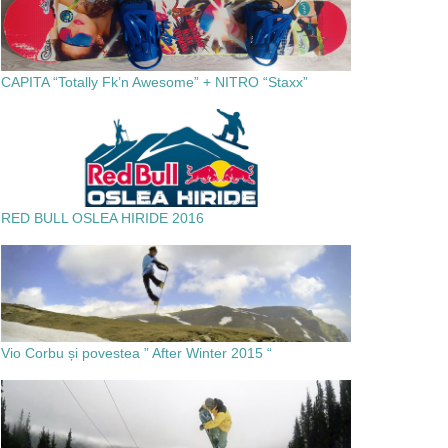
CAPITA “Totally Fk’n Awesome” + NITRO “Staxx”
RED BULL OSLEA HIRIDE 2016
Vio Corbu și povestea ” After Winter 2015 “