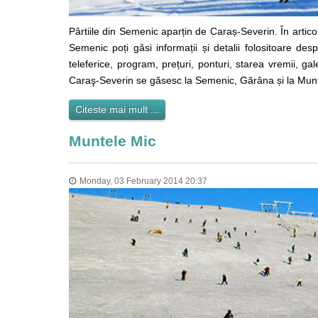
Pârtiile din Semenic aparțin de Caraș-Severin. În artico
Semenic poți găsi informații și detalii folositoare des
teleferice, program, prețuri, ponturi, starea vremii, ga
Caraş-Severin se găsesc la Semenic, Gărâna și la Munt
Citeste mai mult ...
Muntele Mic
Monday, 03 February 2014 20:37