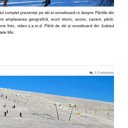
lul complet prezentat pe ski-si-snowboard.ro despre Pârtiile din
pre amplasarea geografică, scurt istoric, acces, cazare, pârtii,
lerie foto, video ș.a.m.d. Pârtii de ski și snowboard din Județul
ele Mic.
3 Comments