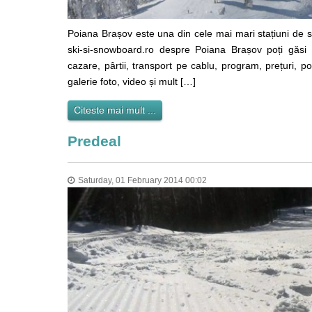
Poiana Brașov este una din cele mai mari stațiuni de s
ski-si-snowboard.ro despre Poiana Brașov poți găsi d
cazare, pârtii, transport pe cablu, program, prețuri, p
galerie foto, video și mult […]
Citeste mai mult ...
Predeal
Saturday, 01 February 2014 00:02