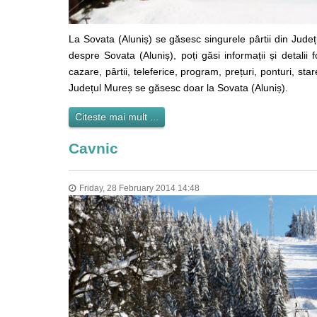
La Sovata (Aluniș) se găsesc singurele pârtii din Județ
despre Sovata (Aluniș), poți găsi informații și detalii
cazare, pârtii, teleferice, program, prețuri, ponturi, sta
Județul Mureș se găsesc doar la Sovata (Aluniș).
Citeste mai mult ...
Cavnic
Friday, 28 February 2014 14:48