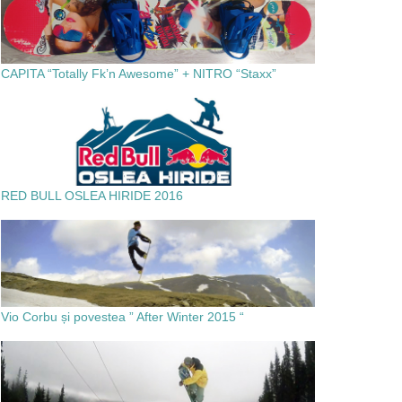
CAPITA “Totally Fk’n Awesome” + NITRO “Staxx”
RED BULL OSLEA HIRIDE 2016
Vio Corbu și povestea ” After Winter 2015 “