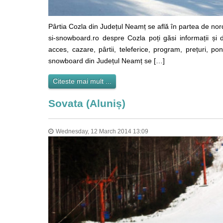
Pârtia Cozla din Județul Neamț se află în partea de nord
si-snowboard.ro despre Cozla poți găsi informații și d
acces, cazare, pârtii, teleferice, program, prețuri, pon
snowboard din Județul Neamț se […]
Citeste mai mult ...
Sovata (Aluniș)
Wednesday, 12 March 2014 13:09