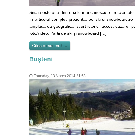
Sinaia este una dintre cele mai cunoscute, frecventate ș
În articolul complet prezentat pe ski-si-snowboard.ro d
amplasarea geografică, scurt istoric, acces, cazare, pârt
foto/video. Pârtii de ski și snowboard […]
Citeste mai mult ...
Bușteni
Thursday, 13 March 2014 21:53