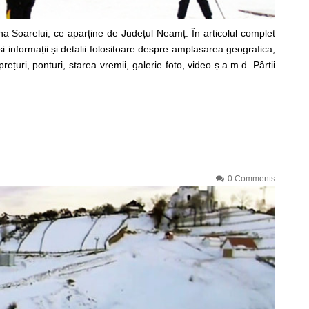
a Soarelui, ce aparține de Județul Neamț. În articolul complet
 informații și detalii folositoare despre amplasarea geografica,
prețuri, ponturi, starea vremii, galerie foto, video ș.a.m.d. Pârtii
0 Comments