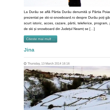
La Durău se află Pârtia Durău denumită și Pârtia Poian
prezentat pe ski-si-snowboard.ro despre Durău poți găsi
scurt istoric, acces, cazare, pârtii, teleferice, program, 
de ski și snowboard din Județul Neamț se […]
Citeste mai mult ...
Jina
Thursday, 13 March 2014 16:16