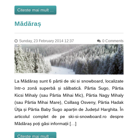
Citeste mai mult ...
Mădăraș
Sunday, 23 February 2014 12:37
0 Comments
La Mădăraș sunt 6 pârtii de ski si snowboard, localizate
într-o zonă superbă și sălbatică. Pârtia Sugo, Pârtia
Kicsi Mihaly (sau Pârtia Mihai Mic), Pârtia Nagy Mihaly
(sau Pârtia Mihai Mare), Csillasg Osveny, Pârtia Hadak
Útja și Pârtia Baby Sugo aparțin de Județul Harghita. În
articolul complet de pe ski-si-snowboard.ro despre
Mădăraș poți găsi informații […]
Citeste mai mult ...