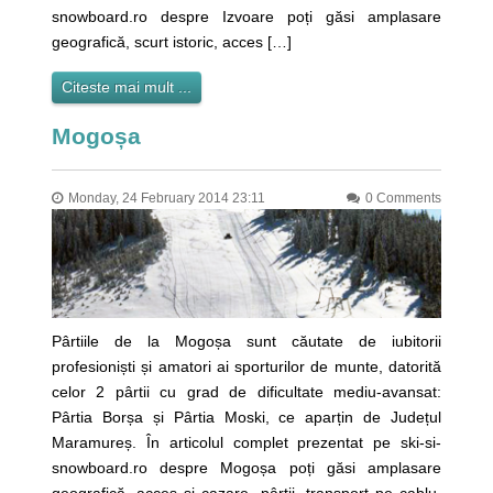
snowboard.ro despre Izvoare poți găsi amplasare
geografică, scurt istoric, acces […]
Citeste mai mult ...
Mogoșa
Monday, 24 February 2014 23:11
0 Comments
Pârtiile de la Mogoșa sunt căutate de iubitorii
profesioniști și amatori ai sporturilor de munte, datorită
celor 2 pârtii cu grad de dificultate mediu-avansat:
Pârtia Borșa și Pârtia Moski, ce aparțin de Județul
Maramureș. În articolul complet prezentat pe ski-si-
snowboard.ro despre Mogoșa poți găsi amplasare
geografică, acces și cazare, pârtii, transport pe cablu,