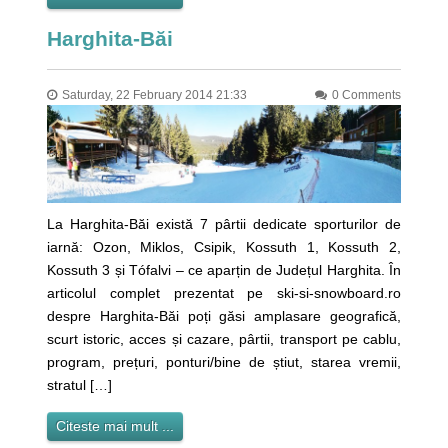
Harghita-Băi
Saturday, 22 February 2014 21:33
0 Comments
La Harghita-Băi există 7 pârtii dedicate sporturilor de
iarnă: Ozon, Miklos, Csipik, Kossuth 1, Kossuth 2,
Kossuth 3 și Tófalvi – ce aparțin de Județul Harghita. În
articolul complet prezentat pe ski-si-snowboard.ro
despre Harghita-Băi poți găsi amplasare geografică,
scurt istoric, acces și cazare, pârtii, transport pe cablu,
program, prețuri, ponturi/bine de știut, starea vremii,
stratul […]
Citeste mai mult ...