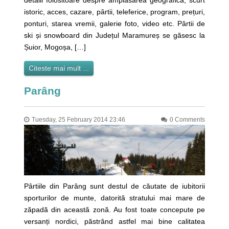
detalii folositoare despre amplasarea geografica, scurt
istoric, acces, cazare, pârtii, teleferice, program, prețuri,
ponturi, starea vremii, galerie foto, video etc. Pârtii de
ski și snowboard din Județul Maramureș se găsesc la
Șuior, Mogoșa, […]
Citeste mai mult ...
Parâng
Tuesday, 25 February 2014 23:46
0 Comments
Pârtiile din Parâng sunt destul de căutate de iubitorii
sporturilor de munte, datorită stratului mai mare de
zăpadă din această zonă. Au fost toate concepute pe
versanți nordici, păstrând astfel mai bine calitatea