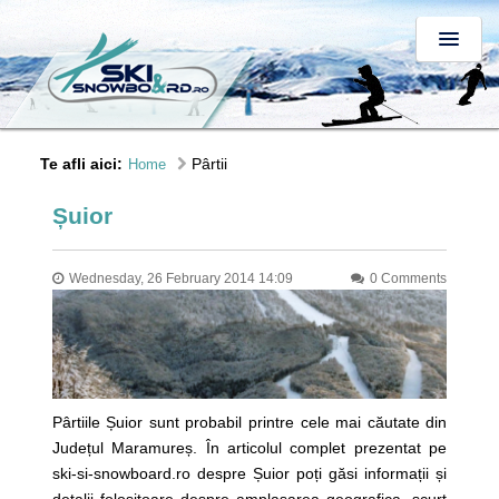
Te afli aici:
Pârtii
Home
Șuior
Wednesday, 26 February 2014 14:09
0 Comments
Pârtiile Șuior sunt probabil printre cele mai căutate din
Județul Maramureș. În articolul complet prezentat pe
ski-si-snowboard.ro despre Șuior poți găsi informații și