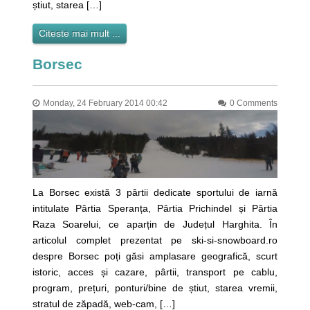
știut, starea […]
Citeste mai mult ...
Borsec
Monday, 24 February 2014 00:42
0 Comments
La Borsec există 3 pârtii dedicate sportului de iarnă
intitulate Pârtia Speranța, Pârtia Prichindel și Pârtia
Raza Soarelui, ce aparțin de Județul Harghita. În
articolul complet prezentat pe ski-si-snowboard.ro
despre Borsec poți găsi amplasare geografică, scurt
istoric, acces și cazare, pârtii, transport pe cablu,
program, prețuri, ponturi/bine de știut, starea vremii,
stratul de zăpadă, web-cam, […]