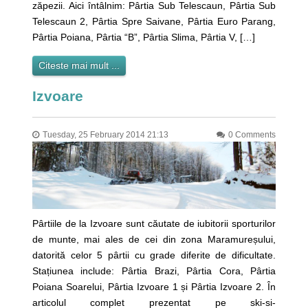
zăpezii. Aici întâlnim: Pârtia Sub Telescaun, Pârtia Sub
Telescaun 2, Pârtia Spre Saivane, Pârtia Euro Parang,
Pârtia Poiana, Pârtia “B”, Pârtia Slima, Pârtia V, […]
Citeste mai mult ...
Izvoare
Tuesday, 25 February 2014 21:13
0 Comments
Pârtiile de la Izvoare sunt căutate de iubitorii sporturilor
de munte, mai ales de cei din zona Maramureșului,
datorită celor 5 pârtii cu grade diferite de dificultate.
Stațiunea include: Pârtia Brazi, Pârtia Cora, Pârtia
Poiana Soarelui, Pârtia Izvoare 1 și Pârtia Izvoare 2. În
articolul complet prezentat pe ski-si-