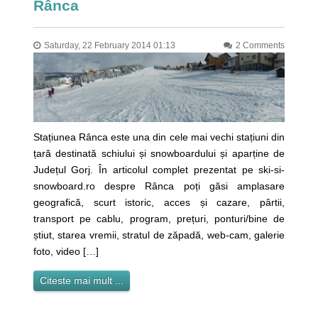
Rânca
Saturday, 22 February 2014 01:13
2 Comments
Stațiunea Rânca este una din cele mai vechi stațiuni din
țară destinată schiului și snowboardului și aparține de
Județul Gorj. În articolul complet prezentat pe ski-si-
snowboard.ro despre Rânca poți găsi amplasare
geografică, scurt istoric, acces și cazare, pârtii,
transport pe cablu, program, prețuri, ponturi/bine de
știut, starea vremii, stratul de zăpadă, web-cam, galerie
foto, video […]
Citeste mai mult ...