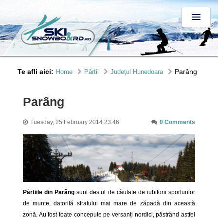
Te afli aici:
Parâng
Home
Pârtii
Județul Hunedoara
Parâng
Tuesday, 25 February 2014 23:46
0 Comments
Pârtiile din Parâng
sunt destul de căutate de iubitorii sporturilor
de munte, datorită stratului mai mare de zăpadă din această
zonă.
A
u fost toate concepute pe versanți nordici, păstrând astfel