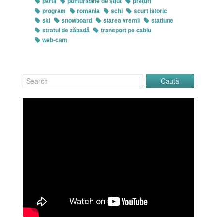
partii
ponturi/bine de știut
prețuri
program
romania
schi
scurt istoric
ski
snowboard
starea vremii
statiune
stratul de zăpadă
transport pe cablu
web-cam
www.ViewWeather.com – World weather forecast
Muntii Paring
schiuri,
clăpari
și
bețe
placa
și
bocancii de snowboard
Click pe imagine pentru afișarea ei în întregime
Parcului Naţional „Defileul Jiului”