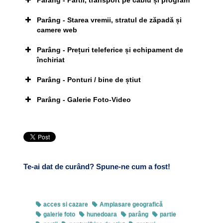
Parâng - Pârtii, transport pe cablu și program
Parâng - Starea vremii, stratul de zăpadă și
camere web
Parâng - Prețuri teleferice și echipament de
închiriat
Click pe imagine pentru afișarea ei în întregime
Parâng - Ponturi / bine de știut
Distanțe:
Parâng - Galerie Foto-Video
Click pe imagine pentru afișarea ei în întregime
Click pe imagine pentru afișarea ei în întregime
Tarife pentru sezonul 2011-2012:
Te-ai dat de curând? Spune-ne cum a fost!
acces si cazare
Amplasare geografică
galerie foto
hunedoara
parâng
partie