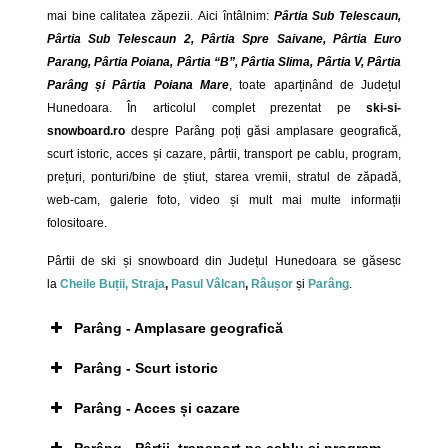
mai bine calitatea zăpezii.
Aici întâlnim:
Pârtia Sub Telescaun,
Pârtia Sub Telescaun 2, Pârtia Spre Saivane, Pârtia Euro
Parang, Pârtia Poiana, Pârtia “B”, Pârtia Slima, Pârtia V, Pârtia
Parâng și Pârtia Poiana Mare
, toate aparținând de Județul
Hunedoara. În articolul complet prezentat pe
ski-si-
snowboard.ro
despre Parâng poți găsi amplasare geografică,
scurt istoric, acces și cazare, pârtii, transport pe cablu, program,
prețuri, ponturi/bine de știut, starea vremii, stratul de zăpadă,
web-cam, galerie foto, video și mult mai multe informații
folositoare.
Pârtii de ski și snowboard din Județul Hunedoara se găsesc
la
Cheile Buții,
Straja
,
Pasul Vâlcan
,
Râușor
și
Parâng
.
Parâng - Amplasare geografică
Parâng - Scurt istoric
Parâng - Acces și cazare
Stațiunea Parâng