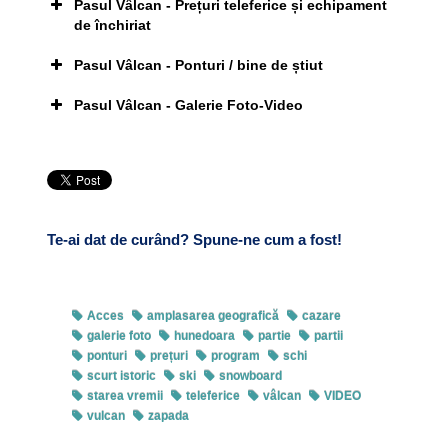
Pasul Vâlcan - Prețuri teleferice și echipament
de închiriat
Click pe imagine pentru afișarea ei în întregime
Pasul Vâlcan - Ponturi / bine de știut
Pasul Vâlcan - Galerie Foto-Video
Click pe imagine pentru afișarea ei în întregime
telefericelor
Te-ai dat de curând? Spune-ne cum a fost!
Click pe imagine pentru afișarea ei în întregime
Acces
amplasarea geografică
cazare
galerie foto
hunedoara
partie
partii
telefericelor
ponturi
prețuri
program
schi
scurt istoric
ski
snowboard
starea vremii
teleferice
vâlcan
VIDEO
Click pe imagine pentru afișarea ei în întregime
vulcan
zapada
www.ViewWeather.com – World weather forecast
Pasul Vulcan