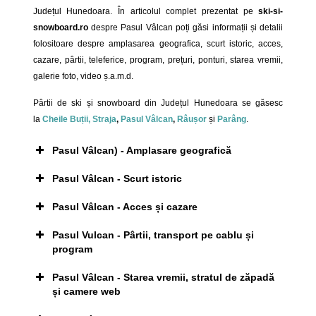
Județul Hunedoara. În articolul complet prezentat pe
ski-si-
snowboard.ro
despre Pasul Vâlcan poți găsi informații și detalii
folositoare despre amplasarea geografica, scurt istoric, acces,
cazare, pârtii, teleferice, program, prețuri, ponturi, starea vremii,
galerie foto, video ș.a.m.d.
Pârtii de ski și snowboard din Județul Hunedoara se găsesc
la
Cheile Buții,
Straja
,
Pasul Vâlcan
,
Râușor
și
Parâng
.
Pasul Vâlcan) - Amplasare geografică
Pasul Vâlcan - Scurt istoric
Pasul Vâlcan - Acces și cazare
Pasul Vulcan - Pârtii, transport pe cablu și
program
Pasul Vâlcan - Starea vremii, stratul de zăpadă
Click pe imagine pentru afișarea ei în întregime
și camere web