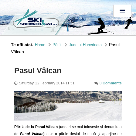
Te afli aici:
Pasul
Home
Pârtii
Județul Hunedoara
Vâlcan
Pasul Vâlcan
Saturday, 22 February 2014 11:51
0 Comments
Pârtia de la Pasul Vâlcan
(uneori se mai folosește și denumirea
de
Pasul Vulcan
) este o pârtie destul de nouă și aparține de