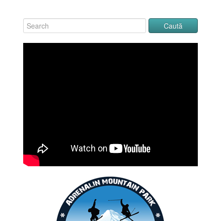
Click pe imagine pentru afișarea ei în întregime
Parcului Naţional „Defileul Jiului”
Petroşani, Haţeg, Strei
Click pe imagine pentru afișarea ei în întregime
Click pe imagine pentru afișarea ei în întregime