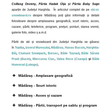
Csillasg Osveny, Pârtia Hadak Útja și Pârtia Baby Sugo
aparțin de Județul Harghita. În articolul complet de pe
ski-si-
snowboard.ro
despre Mădăraș poți găsi informații și detalii
folositoare despre amplasarea geografică, scurt istoric, acces,
cazare, pârtii, teleferice, program, prețuri, ponturi, starea vremii,
galerie foto, video ș.a.m.d.
Pârtii de ski și snowboard din Județul Harghita se găsesc
în
Toplița
,
Izvorul Mureșului
,
Mădăraș,
Havas Bucsin
,
Harghita-
Băi
,
Ciumani Snowpark
,
Borsec
,
Băile Tușnad
,
Băile Sărate
Praid (
Bucin
)
,
Miercurea Ciuc
,
Valea Rece (
Csango
)
și
Băile
Homorod (
Lobogo
)
.
Mădăraș - Amplasare geografică
Mădăraș - Scurt istoric
Muntele Harghita
Mădăraș - Acces și cazare
Localitatea Mădăraș
Mădăraș - Pârtii, transport pe cablu și program