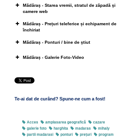
Mădăraș - Starea vremii, stratul de zăpadă și
Accesul rutier
camere web
DN12
Mădăraș - Prețuri teleferice și echipament de
DN12
Păsărenii de
închiriat
Ciuc
Click pe imagine pentru afișarea ei în întregime
Mădăraș - Ponturi / bine de știut
madarasi-hargita.ro
Mădăraș - Galerie Foto-Video
Snow On Fire
Campionatului Naţional de Slopestyle
Foto captură: madarasi-hargita.ro // Click pe imagine pentru
Harghita Mădăraș
Click pe imagine pentru afișarea ei în întregime
afișarea ei în întregime
Te-ai dat de curând? Spune-ne cum a fost!
Pârtia de Începători
Acces
amplasarea geografică
cazare
galerie foto
harghita
madaras
mihaly
partii madarasi
ponturi
prețuri
program
Munții