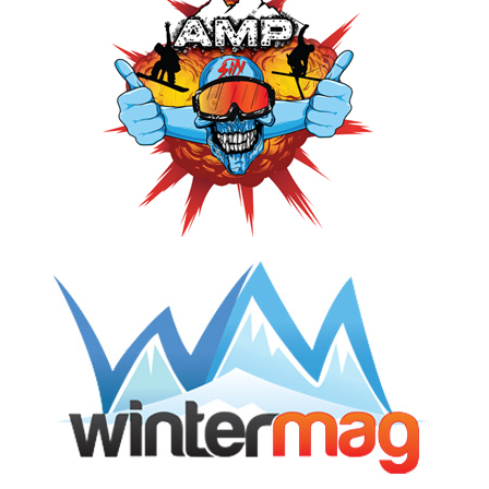
Ciucului
Click pe imagine pentru afișarea ei în întregime
Munții Perșani
Dealurile Târnavei Mici,
Dealurile
Odorheiului
Click pe imagine pentru afișarea ei în întregime
Click pe imagine pentru afișarea ei în întregime
Depresiunea
Giurgeului
Depresiunea Ciucului
Click pe imagine pentru afișarea ei în întregime
Depresiunea Cașin
Foto info:madarasi-hargita.ro//Click pe imagine pentru
afișarea ei în întregime
Clima