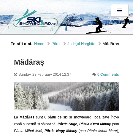
Te afli aici:
Mădăraș
Home
Pârtii
Județul Harghita
Mădăraș
Sunday, 23 February 2014 12:37
0 Comments
La
Mădăraș
sunt 6 pârtii de ski si snowboard, localizate într-o
zonă superbă și sălbatică.
Pârtia Sugo, Pârtia Kicsi Mihaly
(
sau
Pârtia Mihai Mic)
,
Pârtia Nagy Mihaly
(
sau Pârtia Mihai Mare
),