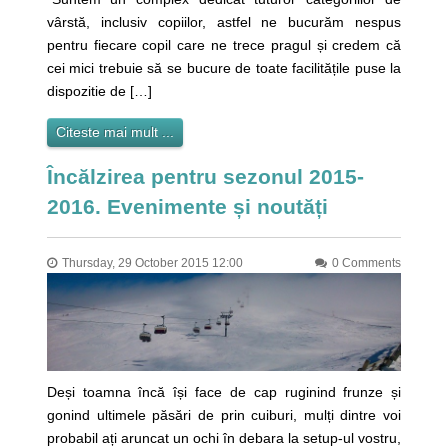
vârstă, inclusiv copiilor, astfel ne bucurăm nespus
pentru fiecare copil care ne trece pragul și credem că
cei mici trebuie să se bucure de toate facilitățile puse la
dispozitie de […]
Citeste mai mult ...
Încălzirea pentru sezonul 2015-
2016. Evenimente și noutăți
Thursday, 29 October 2015 12:00
0 Comments
Deși toamna încă își face de cap ruginind frunze și
gonind ultimele păsări de prin cuiburi, mulți dintre voi
probabil ați aruncat un ochi în debara la setup-ul vostru,