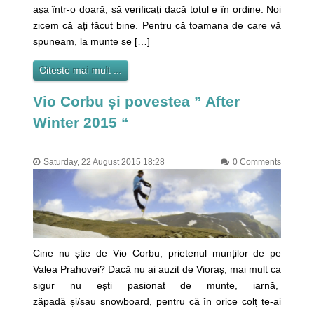
așa într-o doară, să verificați dacă totul e în ordine. Noi
zicem că ați făcut bine. Pentru că toamana de care vă
spuneam, la munte se […]
Citeste mai mult ...
Vio Corbu și povestea ” After
Winter 2015 “
Saturday, 22 August 2015 18:28
0 Comments
Cine nu știe de Vio Corbu, prietenul munților de pe
Valea Prahovei? Dacă nu ai auzit de Vioraș, mai mult ca
sigur nu ești pasionat de munte, iarnă,
zăpadă și/sau snowboard, pentru că în orice colț te-ai