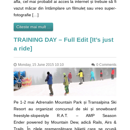
afla, cel mai probabil ai acces la internet și trebuie să fi
vazut măcar din întâmplare un filmuleț sau vreo super-
fotografie […]
Citeste mai mult ...
TRAINING DAY – Full Edit [It’s just
a ride]
Monday, 15 June 2015 10:10
0 Comments
Pe 1-2 mai Adrenalin Mountain Park și Transalpina Ski
Resort au organizat concursul de ski și snowboard
freestyle-slopestyle R.A.T. – AMP Season
Ender powered by Mountain Dew, adică Rails, Airs &
Trails. În zilele premergătoare băieții care se ocupă