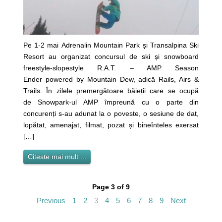
Pe 1-2 mai Adrenalin Mountain Park și Transalpina Ski
Resort au organizat concursul de ski și snowboard
freestyle-slopestyle R.A.T. – AMP Season
Ender powered by Mountain Dew, adică Rails, Airs &
Trails. În zilele premergătoare băieții care se ocupă
de Snowpark-ul AMP împreună cu o parte din
concurenți s-au adunat la o poveste, o sesiune de dat,
lopătat, amenajat, filmat, pozat și bineînteles exersat
[…]
Citeste mai mult ...
Page 3 of 9
Previous
1
2
3
4
5
6
7
8
9
Next