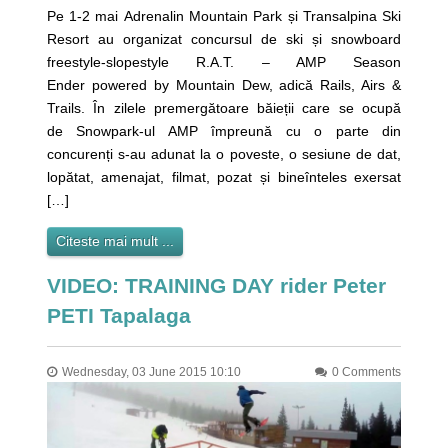
Pe 1-2 mai Adrenalin Mountain Park și Transalpina Ski
Resort au organizat concursul de ski și snowboard
freestyle-slopestyle R.A.T. – AMP Season
Ender powered by Mountain Dew, adică Rails, Airs &
Trails. În zilele premergătoare băieții care se ocupă
de Snowpark-ul AMP împreună cu o parte din
concurenți s-au adunat la o poveste, o sesiune de dat,
lopătat, amenajat, filmat, pozat și bineînteles exersat
[…]
Citeste mai mult ...
VIDEO: TRAINING DAY rider Peter
PETI Tapalaga
Wednesday, 03 June 2015 10:10
0 Comments