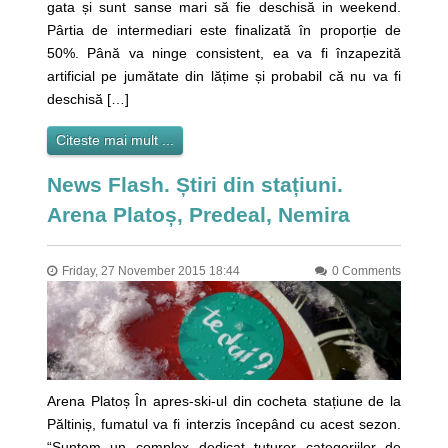
gata și sunt sanse mari să fie deschisă in weekend.
Pârtia de intermediari este finalizată în proporție de
50%. Până va ninge consistent, ea va fi înzapezită
artificial pe jumătate din lățime și probabil că nu va fi
deschisă […]
Citeste mai mult ...
News Flash. Știri din stațiuni.
Arena Platoș, Predeal, Nemira
Friday, 27 November 2015 18:44
0 Comments
Arena Platoș În apres-ski-ul din cocheta stațiune de la
Păltiniș, fumatul va fi interzis începând cu acest sezon.
“Suntem un complex dedicat tuturor categoriilor de