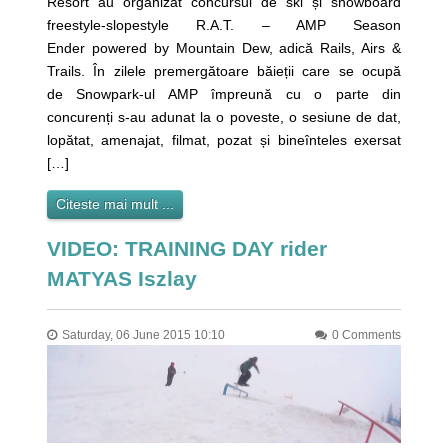
Resort au organizat concursul de ski și snowboard
freestyle-slopestyle R.A.T. – AMP Season
Ender powered by Mountain Dew, adică Rails, Airs &
Trails. În zilele premergătoare băieții care se ocupă
de Snowpark-ul AMP împreună cu o parte din
concurenți s-au adunat la o poveste, o sesiune de dat,
lopătat, amenajat, filmat, pozat și bineînteles exersat
[…]
Citeste mai mult ...
VIDEO: TRAINING DAY rider
MATYAS Iszlay
Saturday, 06 June 2015 10:10
0 Comments