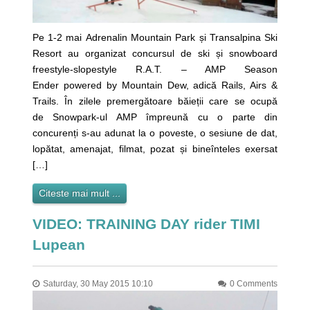
Pe 1-2 mai Adrenalin Mountain Park și Transalpina Ski
Resort au organizat concursul de ski și snowboard
freestyle-slopestyle R.A.T. – AMP Season
Ender powered by Mountain Dew, adică Rails, Airs &
Trails. În zilele premergătoare băieții care se ocupă
de Snowpark-ul AMP împreună cu o parte din
concurenți s-au adunat la o poveste, o sesiune de dat,
lopătat, amenajat, filmat, pozat și bineînteles exersat
[…]
Citeste mai mult ...
VIDEO: TRAINING DAY rider TIMI
Lupean
Saturday, 30 May 2015 10:10
0 Comments