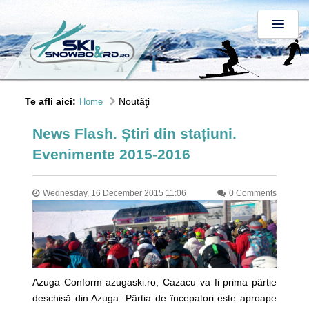
Te afli aici:
Noutãţi
Home
News Flash. Știri din stațiuni.
Evenimente 2015-2016
Wednesday, 16 December 2015 11:06
0 Comments
Azuga Conform azugaski.ro, Cazacu va fi prima pârtie
deschisă din Azuga. Pârtia de începatori este aproape