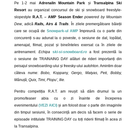
Pe 1-2 mai
Adrenalin Mountain Park
și
Transalpina Ski
Resort
au organizat concursul de ski și snowboard freestyle-
slopestyle
R.A.T. – AMP Season Ender
powered by Mountain
Dew
, adică
Rails, Airs & Trails
. În zilele premergătoare băieții
care se ocupă de
Snowpark-ul AMP
împreună cu o parte din
concurenți s-au adunat la o poveste, o sesiune de dat, lopătat,
amenajat, filmat, pozat și bineînteles exersat ca în zilele de
antrenament.
Echipa
s
ki-si-snowboard.ro
a fost prezentă la
o sesiune de TRAINAING DAY alături de rideri importanți din
peisajul snowboarding-ului și freesky-ului autohton. Amintim doar
câteva nume:
Bobo, Koppany, Gergo, Matyas, Peti, Bobby,
Mânuță, Quix, Timi, Plopu’, Ilie.
Pentru competiția R.A.T. am reușit să dăm drumul la un
promo/teaser abia cu o zi înainte de începerea
evenimentului
(VEZI AICI)
și am folosit doar o parte din imaginile
din timpul sesiunii, în consecință am decis să facem o serie de
episoade intitulate TRAINING DAY cu toți riderii filmați în acea zi
la Transalpina.