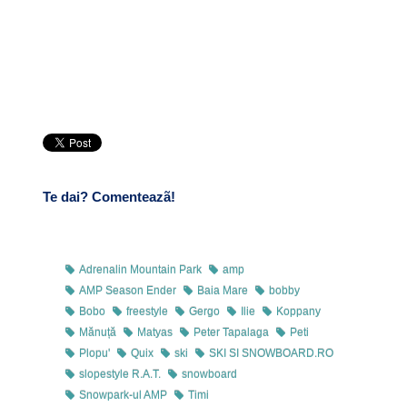
Te dai? Comenteazã!
Adrenalin Mountain Park
amp
AMP Season Ender
Baia Mare
bobby
Bobo
freestyle
Gergo
Ilie
Koppany
Mănuță
Matyas
Peter Tapalaga
Peti
Plopu'
Quix
ski
SKI SI SNOWBOARD.RO
slopestyle R.A.T.
snowboard
Snowpark-ul AMP
Timi