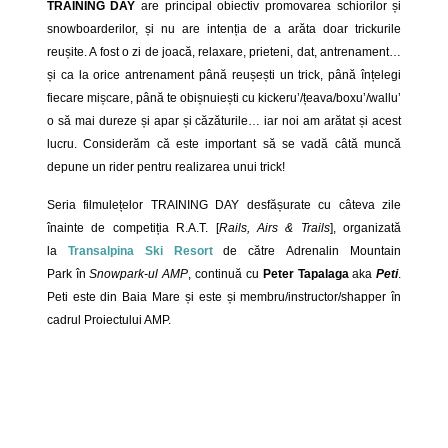
TRAINING DAY
are principal obiectiv promovarea schiorilor și
snowboarderilor, și nu are intenția de a arăta doar trickurile
reușite. A fost o zi de joacă, relaxare, prieteni, dat, antrenament…
și ca la orice antrenament până reușești un trick, până înțelegi
fiecare mișcare, până te obișnuiești cu kickeru’/țeava/boxu’/wallu’
o să mai dureze și apar și căzăturile… iar noi am arătat și acest
lucru. Considerăm că este important să se vadă câtă muncă
depune un rider pentru realizarea unui trick!
Seria filmulețelor TRAINING DAY desfășurate cu câteva zile
înainte de competiția R.A.T. [
Rails, Airs & Trails
], organizată
la
Transalpina Ski Resort
de către Adrenalin Mountain
Park în
Snowpark-ul AMP
, continuă cu
Peter Tapalaga
aka
Peti
.
Peti este din Baia Mare și este și membru/instructor/shapper în
cadrul Proiectului AMP.