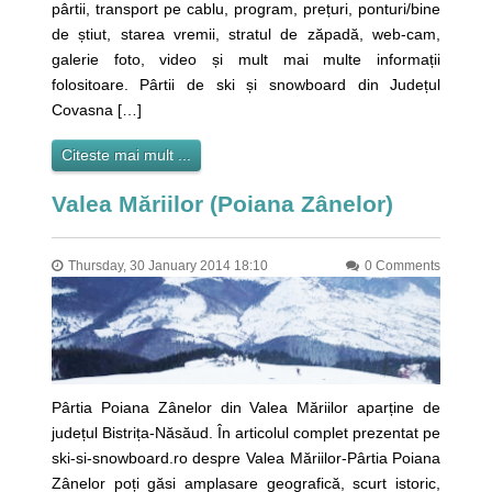
pârtii, transport pe cablu, program, prețuri, ponturi/bine
de știut, starea vremii, stratul de zăpadă, web-cam,
galerie foto, video și mult mai multe informații
folositoare. Pârtii de ski și snowboard din Județul
Covasna […]
Citeste mai mult ...
Valea Măriilor (Poiana Zânelor)
Thursday, 30 January 2014 18:10
0 Comments
Pârtia Poiana Zânelor din Valea Măriilor aparține de
județul Bistrița-Năsăud. În articolul complet prezentat pe
ski-si-snowboard.ro despre Valea Măriilor-Pârtia Poiana
Zânelor poți găsi amplasare geografică, scurt istoric,