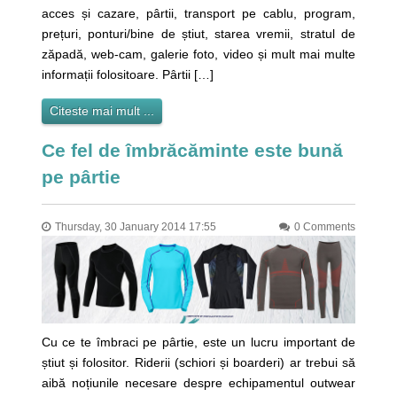
acces și cazare, pârtii, transport pe cablu, program,
prețuri, ponturi/bine de știut, starea vremii, stratul de
zăpadă, web-cam, galerie foto, video și mult mai multe
informații folositoare. Pârtii […]
Citeste mai mult ...
Ce fel de îmbrăcăminte este bună
pe pârtie
Thursday, 30 January 2014 17:55
0 Comments
Cu ce te îmbraci pe pârtie, este un lucru important de
știut și folositor. Riderii (schiori și boarderi) ar trebui să
aibă noțiunile necesare despre echipamentul outwear