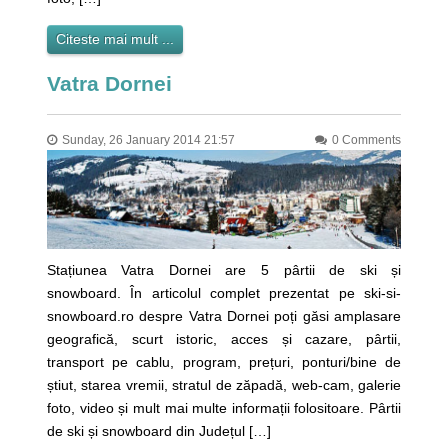
Citeste mai mult ...
Vatra Dornei
Sunday, 26 January 2014 21:57
0 Comments
Stațiunea Vatra Dornei are 5 pârtii de ski și
snowboard. În articolul complet prezentat pe ski-si-
snowboard.ro despre Vatra Dornei poți găsi amplasare
geografică, scurt istoric, acces și cazare, pârtii,
transport pe cablu, program, prețuri, ponturi/bine de
știut, starea vremii, stratul de zăpadă, web-cam, galerie
foto, video și mult mai multe informații folositoare. Pârtii
de ski și snowboard din Județul […]