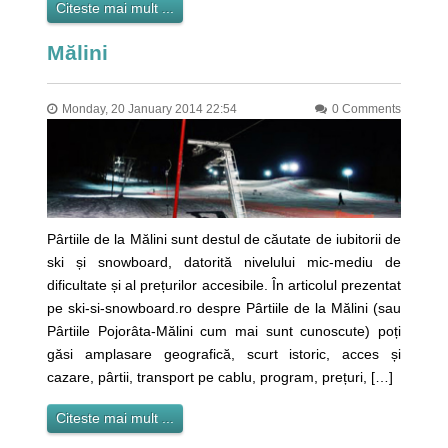
Citeste mai mult ...
Mălini
Monday, 20 January 2014 22:54
0 Comments
Pârtiile de la Mălini sunt destul de căutate de iubitorii de
ski și snowboard, datorită nivelului mic-mediu de
dificultate și al prețurilor accesibile. În articolul prezentat
pe ski-si-snowboard.ro despre Pârtiile de la Mălini (sau
Pârtiile Pojorâta-Mălini cum mai sunt cunoscute) poți
găsi amplasare geografică, scurt istoric, acces și
cazare, pârtii, transport pe cablu, program, prețuri, […]
Citeste mai mult ...