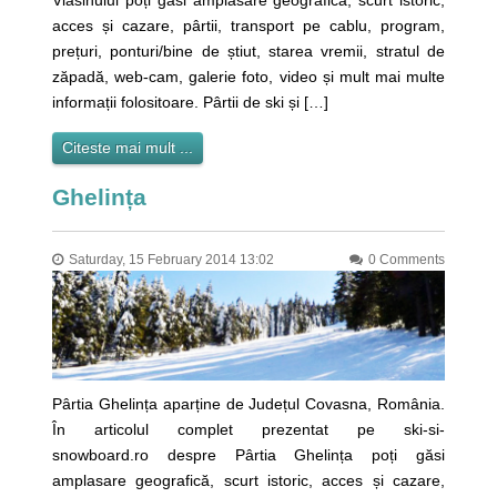
Vlăsinului poți găsi amplasare geografică, scurt istoric,
acces și cazare, pârtii, transport pe cablu, program,
prețuri, ponturi/bine de știut, starea vremii, stratul de
zăpadă, web-cam, galerie foto, video și mult mai multe
informații folositoare. Pârtii de ski și […]
Citeste mai mult ...
Ghelința
Saturday, 15 February 2014 13:02
0 Comments
Pârtia Ghelința aparține de Județul Covasna, România.
În articolul complet prezentat pe ski-si-
snowboard.ro despre Pârtia Ghelința poți găsi
amplasare geografică, scurt istoric, acces și cazare,