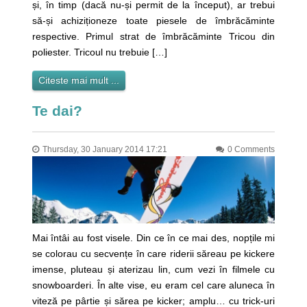
și, în timp (dacă nu-și permit de la început), ar trebui
să-și achiziționeze toate piesele de îmbrăcăminte
respective. Primul strat de îmbrăcăminte Tricou din
poliester. Tricoul nu trebuie […]
Citeste mai mult ...
Te dai?
Thursday, 30 January 2014 17:21
0 Comments
Mai întâi au fost visele. Din ce în ce mai des, nopțile mi
se colorau cu secvențe în care riderii săreau pe kickere
imense, pluteau și aterizau lin, cum vezi în filmele cu
snowboarderi. În alte vise, eu eram cel care aluneca în
viteză pe pârtie și sărea pe kicker; amplu… cu trick-uri