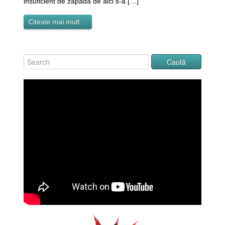
insuficient de zăpadă de aici s-a […]
Citeste mai mult ...