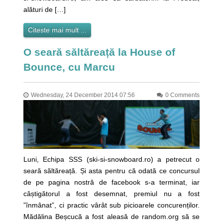
alături de […]
Citeste mai mult ...
O seară săltăreață la House of
Bounce, cu Marcu
Wednesday, 24 December 2014 07:56
0 Comments
Luni, Echipa SSS (ski-si-snowboard.ro) a petrecut o
seară săltăreață. Și asta pentru că odată ce concursul
de pe pagina nostră de facebook s-a terminat, iar
câștigătorul a fost desemnat, premiul nu a fost
”înmânat”, ci practic vârât sub picioarele concurenților.
Mădălina Beșcucă a fost aleasă de random.org să se