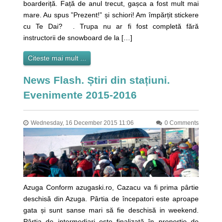
boarderiță. Față de anul trecut, gașca a fost mult mai
mare. Au spus ”Prezent!” și schiori! Am împărțit stickere
cu Te Dai? . Trupa nu ar fi fost completă fără
instructorii de snowboard de la […]
Citeste mai mult ...
News Flash. Știri din stațiuni.
Evenimente 2015-2016
Wednesday, 16 December 2015 11:06
0 Comments
Azuga Conform azugaski.ro, Cazacu va fi prima pârtie
deschisă din Azuga. Pârtia de începatori este aproape
gata și sunt sanse mari să fie deschisă in weekend.
Pârtia de intermediari este finalizată în proporție de