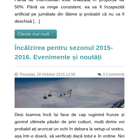
50%. Până va ninge consistent, ea va fi înzapezită
artificial pe jumătate din lățime și probabil că nu va fi
deschisă […]
Citeste mai mult ...
Încălzirea pentru sezonul 2015-
2016. Evenimente și noutăți
Thursday, 29 October 2015 12:00
0 Comments
Deși toamna încă își face de cap ruginind frunze și
gonind ultimele păsări de prin cuiburi, mulți dintre voi
probabil ați aruncat un ochi în debara la setup-ul vostru,
așa într-o doară, să verificați dacă totul e în ordine. Noi