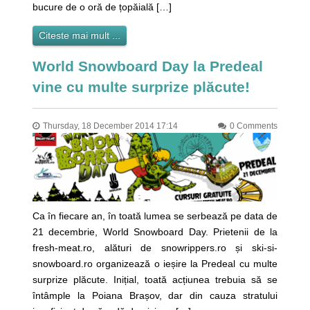
bucure de o oră de țopăială […]
Citeste mai mult ...
World Snowboard Day la Predeal
vine cu multe surprize plăcute!
Thursday, 18 December 2014 17:14
0 Comments
Ca în fiecare an, în toată lumea se serbează pe data de
21 decembrie, World Snowboard Day. Prietenii de la
fresh-meat.ro, alături de snowrippers.ro și ski-si-
snowboard.ro organizează o ieșire la Predeal cu multe
surprize plăcute. Inițial, toată acțiunea trebuia să se
întâmple la Poiana Brașov, dar din cauza stratului