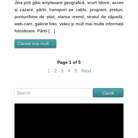
Jina poți găsi amplasare geografică, scurt istoric, acces
și cazare, pârtii, transport pe cablu, program, prețuri,
ponturi/bine de știut, starea vremii, stratul de zăpadă,
web-cam, galerie foto, video și mult mai multe informații
folositoare. Pârtii […]
Citeste mai mult ...
Page 1 of 5
1
2
3
4
5
Next