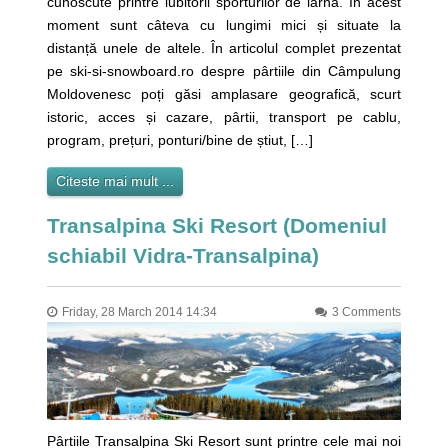
cunoscute printre iubitorii sporturilor de iarnă. În acest
moment sunt câteva cu lungimi mici și situate la
distanță unele de altele. În articolul complet prezentat
pe ski-si-snowboard.ro despre pârtiile din Câmpulung
Moldovenesc poți găsi amplasare geografică, scurt
istoric, acces și cazare, pârtii, transport pe cablu,
program, prețuri, ponturi/bine de știut, […]
Citeste mai mult ...
Transalpina Ski Resort (Domeniul
schiabil Vidra-Transalpina)
Friday, 28 March 2014 14:34
3 Comments
Pârtiile Transalpina Ski Resort sunt printre cele mai noi