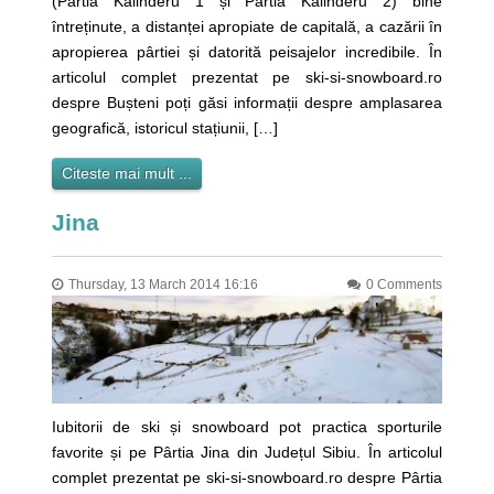
(Pârtia Kalinderu 1 și Pârtia Kalinderu 2) bine
întreținute, a distanței apropiate de capitală, a cazării în
apropierea pârtiei și datorită peisajelor incredibile. În
articolul complet prezentat pe ski-si-snowboard.ro
despre Bușteni poți găsi informații despre amplasarea
geografică, istoricul stațiunii, […]
Citeste mai mult ...
Jina
Thursday, 13 March 2014 16:16
0 Comments
Iubitorii de ski și snowboard pot practica sporturile
favorite și pe Pârtia Jina din Județul Sibiu. În articolul
complet prezentat pe ski-si-snowboard.ro despre Pârtia