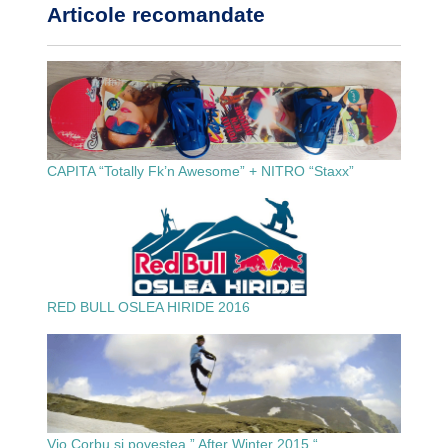
Articole recomandate
CAPITA “Totally Fk’n Awesome” + NITRO “Staxx”
RED BULL OSLEA HIRIDE 2016
Vio Corbu și povestea ” After Winter 2015 “