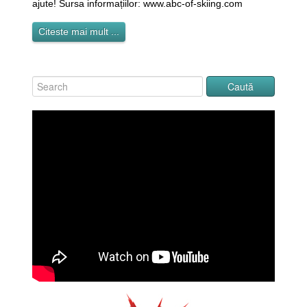
ajute! Sursa informațiilor: www.abc-of-skiing.com
Citeste mai mult ...