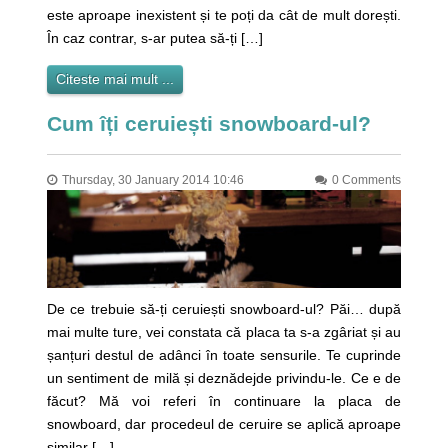
este aproape inexistent și te poți da cât de mult dorești.
În caz contrar, s-ar putea să-ți […]
Citeste mai mult ...
Cum îți ceruiești snowboard-ul?
Thursday, 30 January 2014 10:46
0 Comments
De ce trebuie să-ți ceruiești snowboard-ul? Păi… după
mai multe ture, vei constata că placa ta s-a zgâriat și au
șanțuri destul de adânci în toate sensurile. Te cuprinde
un sentiment de milă și deznădejde privindu-le. Ce e de
făcut? Mă voi referi în continuare la placa de
snowboard, dar procedeul de ceruire se aplică aproape
similar […]