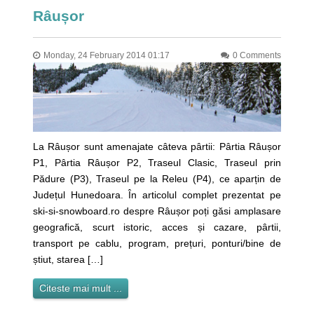
Râușor
Monday, 24 February 2014 01:17
0 Comments
La Râușor sunt amenajate câteva pârtii: Pârtia Râușor
P1, Pârtia Râușor P2, Traseul Clasic, Traseul prin
Pădure (P3), Traseul pe la Releu (P4), ce aparțin de
Județul Hunedoara. În articolul complet prezentat pe
ski-si-snowboard.ro despre Râușor poți găsi amplasare
geografică, scurt istoric, acces și cazare, pârtii,
transport pe cablu, program, prețuri, ponturi/bine de
știut, starea […]
Citeste mai mult ...