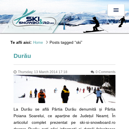
Te afli aici:
Posts tagged “ski”
Home
Durău
Thursday, 13 March 2014 17:18
0 Comments
La Durău se află Pârtia Durău denumită și Pârtia
Poiana Soarelui, ce aparține de Județul Neamț. În
articolul complet prezentat pe ski-si-snowboard.ro