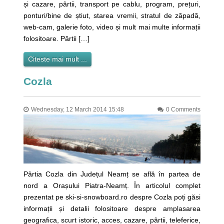
și cazare, pârtii, transport pe cablu, program, prețuri,
ponturi/bine de știut, starea vremii, stratul de zăpadă,
web-cam, galerie foto, video și mult mai multe informații
folositoare. Pârtii […]
Citeste mai mult ...
Cozla
Wednesday, 12 March 2014 15:48
0 Comments
Pârtia Cozla din Județul Neamț se află în partea de
nord a Orașului Piatra-Neamț. În articolul complet
prezentat pe ski-si-snowboard.ro despre Cozla poți găsi
informații și detalii folositoare despre amplasarea
geografica, scurt istoric, acces, cazare, pârtii, teleferice,