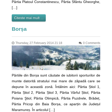
Pârtia Platoul Constantinescu, Pârtia Sfântu Gheorghe,
[…]
Citeste mai mult ...
Borșa
Thursday, 27 February 2014 21:18
0 Comments
Pârtiile din Borșa sunt căutate de iubitorii sporturilor de
munte datorită stratului mai mare de zăpadă care se
depune în această zonă. Întâlnim aici: Pârtia Știol 1,
Pârtia Știol 2, Pârtia Știol 3, Pârtia Vârful Știol, Pârtia
Poiana Ştiol, Pârtia Olimpică, Pârtia Puzdrele, Brădeț,
Pârtia Pricop din Baia Borșa, ce aparțin de Județul
Maramureș. În articolul […]