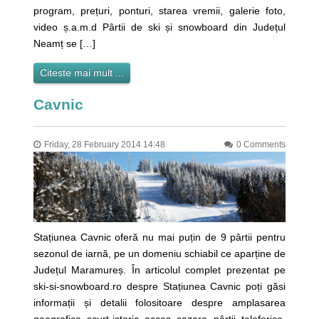
program, prețuri, ponturi, starea vremii, galerie foto,
video ș.a.m.d Pârtii de ski și snowboard din Județul
Neamț se […]
Citeste mai mult ...
Cavnic
Friday, 28 February 2014 14:48
0 Comments
Stațiunea Cavnic oferă nu mai puțin de 9 pârtii pentru
sezonul de iarnă, pe un domeniu schiabil ce aparține de
Județul Maramureș. În articolul complet prezentat pe
ski-si-snowboard.ro despre Stațiunea Cavnic poți găsi
informații și detalii folositoare despre amplasarea
geografica, scurt istoric, acces, cazare, pârtii, teleferice,