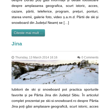
despre Durău poți găsi informații și detalii folositoare
despre amplasarea geografica, scurt istoric, acces,
cazare, pârtii, teleferice, program, prețuri, ponturi,
starea vremii, galerie foto, video ș.a.m.d. Pârtii de ski și
snowboard din Județul Neamț se […]
Citeste mai mult ...
Jina
Thursday, 13 March 2014 16:16
0 Comments
Iubitorii de ski și snowboard pot practica sporturile
favorite și pe Pârtia Jina din Județul Sibiu. În articolul
complet prezentat pe ski-si-snowboard.ro despre Pârtia
Jina poți găsi amplasare geografică, scurt istoric, acces