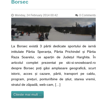
Borsec
Monday, 24 February 2014 00:42
0 Comments
La Borsec există 3 pârtii dedicate sportului de iarnă
intitulate Pârtia Speranța, Pârtia Prichindel și Pârtia
Raza Soarelui, ce aparțin de Județul Harghita. În
articolul complet prezentat pe ski-si-snowboard.ro
despre Borsec poți găsi amplasare geografică, scurt
istoric, acces și cazare, pârtii, transport pe cablu,
program, prețuri, ponturi/bine de știut, starea vremii,
stratul de zăpadă, web-cam, […]
Citeste mai mult ...