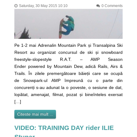
Saturday, 30 May 2015 10:10
0 Comments
Pe 1-2 mai Adrenalin Mountain Park și Transalpina Ski
Resort au organizat concursul de ski și snowboard
freestyle-slopestyle R.A.T. – AMP Season
Ender powered by Mountain Dew, adică Rails, Airs &
Trails. În zilele premergătoare băieții care se ocupă
de Snowpark-ul AMP împreună cu o parte din
concurenți s-au adunat la o poveste, o sesiune de dat,
lopătat, amenajat, filmat, pozat și bineînteles exersat
[…]
Citeste mai mult ...
VIDEO: TRAINING DAY rider ILIE
Stupar