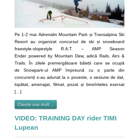
Pe 1-2 mai Adrenalin Mountain Park și Transalpina Ski
Resort au organizat concursul de ski și snowboard
freestyle-slopestyle R.A.T. – AMP Season
Ender powered by Mountain Dew, adică Rails, Airs &
Trails. În zilele premergătoare băieții care se ocupă
de Snowpark-ul AMP împreună cu o parte din
concurenți s-au adunat la o poveste, o sesiune de dat,
lopătat, amenajat, filmat, pozat și bineînteles exersat
[…]
Citeste mai mult ...
VIDEO: TRAINING DAY rider TIMI
Lupean