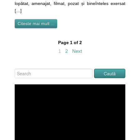
lopătat, amenajat, filmat, pozat și bineînteles exersat
[…]
Citeste mai mult ...
Page 1 of 2
1
2
Next