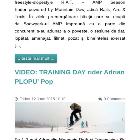
freestyle-slopestyle R.A.T. – AMP Season
Ender powered by Mountain Dew, adică Rails, Airs &
Trails. În zilele premergătoare băieții care se ocupă
de Snowpark-ul AMP împreună cu o parte din
concurenți s-au adunat la o poveste, o sesiune de dat,
lopătat, amenajat, filmat, pozat și bineînteles exersat
[…]
Citeste mai mult ...
VIDEO: TRAINING DAY rider Adrian
PLOPU’ Pop
Friday, 12 June 2015 10:10
0 Comments
Pe 1-2 mai Adrenalin Mountain Park și Transalpina Ski