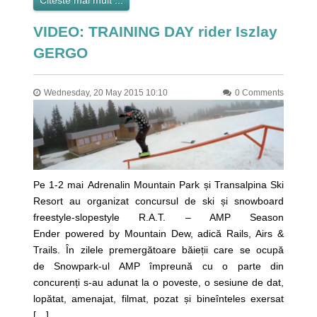
Citeste mai mult ...
VIDEO: TRAINING DAY rider Iszlay
GERGO
Wednesday, 20 May 2015 10:10
0 Comments
Pe 1-2 mai Adrenalin Mountain Park și Transalpina Ski
Resort au organizat concursul de ski și snowboard
freestyle-slopestyle R.A.T. – AMP Season
Ender powered by Mountain Dew, adică Rails, Airs &
Trails. În zilele premergătoare băieții care se ocupă
de Snowpark-ul AMP împreună cu o parte din
concurenți s-au adunat la o poveste, o sesiune de dat,
lopătat, amenajat, filmat, pozat și bineînteles exersat
[…]