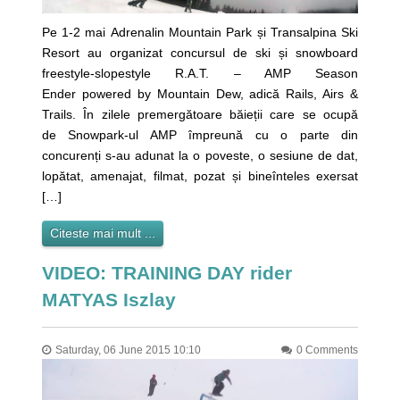
Pe 1-2 mai Adrenalin Mountain Park și Transalpina Ski
Resort au organizat concursul de ski și snowboard
freestyle-slopestyle R.A.T. – AMP Season
Ender powered by Mountain Dew, adică Rails, Airs &
Trails. În zilele premergătoare băieții care se ocupă
de Snowpark-ul AMP împreună cu o parte din
concurenți s-au adunat la o poveste, o sesiune de dat,
lopătat, amenajat, filmat, pozat și bineînteles exersat
[…]
Citeste mai mult ...
VIDEO: TRAINING DAY rider
MATYAS Iszlay
Saturday, 06 June 2015 10:10
0 Comments