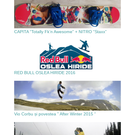
CAPITA “Totally Fk’n Awesome” + NITRO “Staxx”
RED BULL OSLEA HIRIDE 2016
Vio Corbu și povestea ” After Winter 2015 “