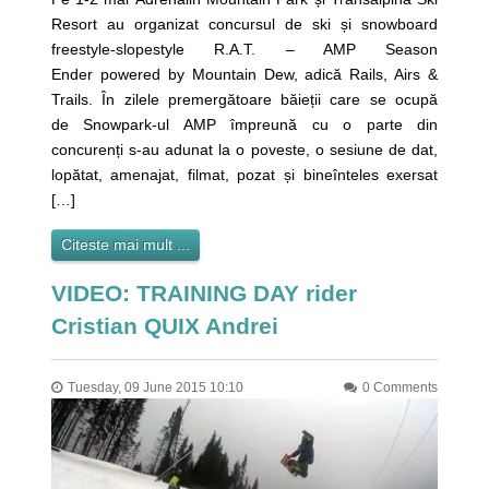
Resort au organizat concursul de ski și snowboard
freestyle-slopestyle R.A.T. – AMP Season
Ender powered by Mountain Dew, adică Rails, Airs &
Trails. În zilele premergătoare băieții care se ocupă
de Snowpark-ul AMP împreună cu o parte din
concurenți s-au adunat la o poveste, o sesiune de dat,
lopătat, amenajat, filmat, pozat și bineînteles exersat
[…]
Citeste mai mult ...
VIDEO: TRAINING DAY rider
Cristian QUIX Andrei
Tuesday, 09 June 2015 10:10
0 Comments