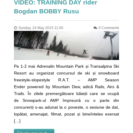
VIDEO: TRAINING DAY rider
Bogdan BOBBY Rusu
Sunday, 24 May 2015 11:00
0 Comments
Pe 1-2 mai Adrenalin Mountain Park și Transalpina Ski
Resort au organizat concursul de ski și snowboard
freestyle-slopestyle R.A.T. – AMP Season
Ender powered by Mountain Dew, adică Rails, Airs &
Trails. În zilele premergătoare băieții care se ocupă
de Snowpark-ul AMP împreună cu o parte din
concurenți s-au adunat la o poveste, o sesiune de dat,
lopătat, amenajat, filmat, pozat și bineînteles exersat
[…]