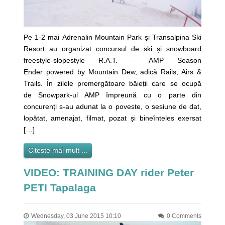
Pe 1-2 mai Adrenalin Mountain Park și Transalpina Ski
Resort au organizat concursul de ski și snowboard
freestyle-slopestyle R.A.T. – AMP Season
Ender powered by Mountain Dew, adică Rails, Airs &
Trails. În zilele premergătoare băieții care se ocupă
de Snowpark-ul AMP împreună cu o parte din
concurenți s-au adunat la o poveste, o sesiune de dat,
lopătat, amenajat, filmat, pozat și bineînteles exersat
[…]
Citeste mai mult ...
VIDEO: TRAINING DAY rider Peter
PETI Tapalaga
Wednesday, 03 June 2015 10:10
0 Comments