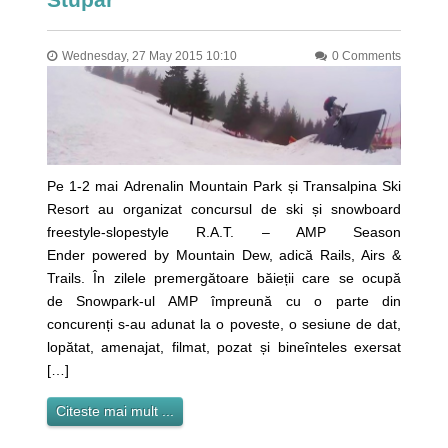
Wednesday, 27 May 2015 10:10
0 Comments
Pe 1-2 mai Adrenalin Mountain Park și Transalpina Ski
Resort au organizat concursul de ski și snowboard
freestyle-slopestyle R.A.T. – AMP Season
Ender powered by Mountain Dew, adică Rails, Airs &
Trails. În zilele premergătoare băieții care se ocupă
de Snowpark-ul AMP împreună cu o parte din
concurenți s-au adunat la o poveste, o sesiune de dat,
lopătat, amenajat, filmat, pozat și bineînteles exersat
[…]
Citeste mai mult ...