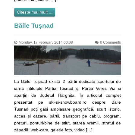
Citeste mai mult ...
Băile Tușnad
Monday, 17 February 2014 00:08
0 Comments
La Băile Tușnad există 2 pârtii dedicate sportului de
iarnă intitulate Pârtia Tușnad și Pârtia Veres Viz și
aparțin de Județul Harghita. În articolul complet
prezentat pe ski-si-snowboard.ro despre Băile
Tușnad poți găsi amplasare geografică, scurt istoric,
acces și cazare, pârtii, transport pe cablu, program,
prețuri, ponturi/bine de știut, starea vremii, stratul de
zăpadă, web-cam, galerie foto, video […]