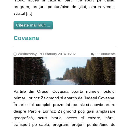
program, prețuri, ponturi/bine de știut, starea vremii,
stratul […]
Citeste mai mult ...
Covasna
Wednesday, 19 February 2014 06:02
0 Comments
Pârtiile din Orașul Covasna poartă numele fostului
primar Lorincz Zsigmond și aparțin de Județul Covasna.
În articolul complet prezentat pe ski-si-snowboard.ro
despre Pârtiile Lorincz Zsigmond poți găsi amplasare
geografică, scurt istoric, acces și cazare, pârtii,
transport pe cablu, program, prețuri, ponturi/bine de