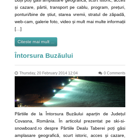
Buții poți găsi amplasare geografică, scurt istoric, acces
și cazare, pârtii, transport pe cablu, program, prețuri,
ponturi/bine de știut, starea vremii, stratul de zăpadă,
web-cam, galerie foto, video și mult mai multe informații
[…]
Citeste mai mult ...
Întorsura Buzăului
Thursday, 20 February 2014 12:04
0 Comments
Pârtiile de la Întorsura Buzăului aparțin de Județul
Covasna, România. În articolul prezentat pe ski-si-
snowboard.ro despre Pârtiile Dealu Taberei poți găsi
amplasare geografică, scurt istoric, acces și cazare,