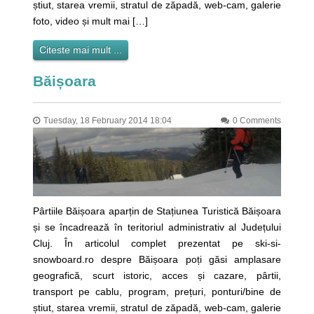
știut, starea vremii, stratul de zăpadă, web-cam, galerie
foto, video și mult mai […]
Citeste mai mult ...
Băișoara
Tuesday, 18 February 2014 18:04
0 Comments
Pârtiile Băișoara aparțin de Stațiunea Turistică Băișoara
și se încadrează în teritoriul administrativ al Județului
Cluj. În articolul complet prezentat pe ski-si-
snowboard.ro despre Băișoara poți găsi amplasare
geografică, scurt istoric, acces și cazare, pârtii,
transport pe cablu, program, prețuri, ponturi/bine de
știut, starea vremii, stratul de zăpadă, web-cam, galerie