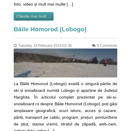
foto, video și mult mai multe […]
Citeste mai mult ...
Băile Homorod (Lobogo)
Tuesday, 18 February 2014 02:38
0 Comments
La Băile Homorod (Lobogo) există o singură pârtie de
ski și snowboard numită Lobogo și aparține de Județul
Harghita. În articolul complet prezentat pe ski-si-
snowboard.ro despre Băile Homorod (Lobogo) poți găsi
amplasare geografică, scurt istoric, acces și cazare,
pârtii, transport pe cablu, program, prețuri, ponturi/bine
de știut, starea vremii, stratul de zăpadă, web-cam,
galerie foto, video […]