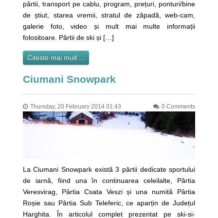
pârtii, transport pe cablu, program, prețuri, ponturi/bine
de știut, starea vremii, stratul de zăpadă, web-cam,
galerie foto, video și mult mai multe informații
folositoare. Pârtii de ski și […]
Citeste mai mult ...
Ciumani Snowpark
Thursday, 20 February 2014 01:43
0 Comments
La Ciumani Snowpark există 3 pârtii dedicate sportului
de iarnă, fiind una în continuarea celeilalte, Pârtia
Veresvirag, Pârtia Csata Veszi și una numită Pârtia
Roșie sau Pârtia Sub Teleferic, ce aparțin de Județul
Harghita. În articolul complet prezentat pe ski-si-