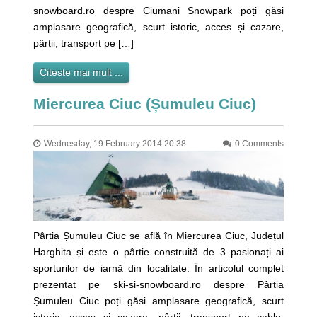
snowboard.ro despre Ciumani Snowpark poți găsi
amplasare geografică, scurt istoric, acces și cazare,
pârtii, transport pe […]
Citeste mai mult ...
Miercurea Ciuc (Șumuleu Ciuc)
Wednesday, 19 February 2014 20:38
0 Comments
Pârtia Șumuleu Ciuc se află în Miercurea Ciuc, Județul
Harghita și este o pârtie construită de 3 pasionați ai
sporturilor de iarnă din localitate. În articolul complet
prezentat pe ski-si-snowboard.ro despre Pârtia
Șumuleu Ciuc poți găsi amplasare geografică, scurt
istoric, acces și cazare, pârtii, transport pe cablu,