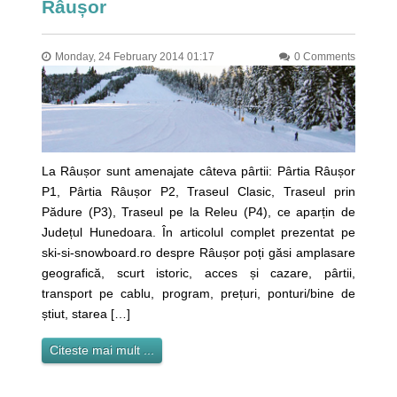
Râușor
Monday, 24 February 2014 01:17
0 Comments
La Râușor sunt amenajate câteva pârtii: Pârtia Râușor
P1, Pârtia Râușor P2, Traseul Clasic, Traseul prin
Pădure (P3), Traseul pe la Releu (P4), ce aparțin de
Județul Hunedoara. În articolul complet prezentat pe
ski-si-snowboard.ro despre Râușor poți găsi amplasare
geografică, scurt istoric, acces și cazare, pârtii,
transport pe cablu, program, prețuri, ponturi/bine de
știut, starea […]
Citeste mai mult ...