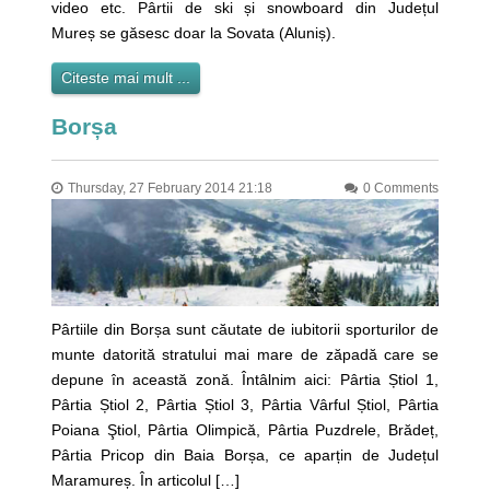
video etc. Pârtii de ski și snowboard din Județul
Mureș se găsesc doar la Sovata (Aluniș).
Citeste mai mult ...
Borșa
Thursday, 27 February 2014 21:18
0 Comments
Pârtiile din Borșa sunt căutate de iubitorii sporturilor de
munte datorită stratului mai mare de zăpadă care se
depune în această zonă. Întâlnim aici: Pârtia Știol 1,
Pârtia Știol 2, Pârtia Știol 3, Pârtia Vârful Știol, Pârtia
Poiana Ştiol, Pârtia Olimpică, Pârtia Puzdrele, Brădeț,
Pârtia Pricop din Baia Borșa, ce aparțin de Județul
Maramureș. În articolul […]