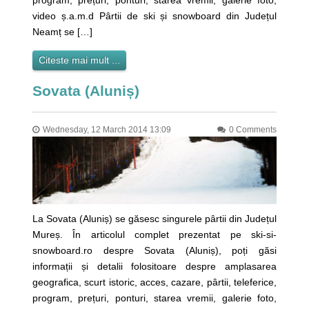
video ș.a.m.d Pârtii de ski și snowboard din Județul
Neamț se […]
Citeste mai mult ...
Sovata (Aluniș)
Wednesday, 12 March 2014 13:09
0 Comments
La Sovata (Aluniș) se găsesc singurele pârtii din Județul
Mureș. În articolul complet prezentat pe ski-si-
snowboard.ro despre Sovata (Aluniș), poți găsi
informații și detalii folositoare despre amplasarea
geografica, scurt istoric, acces, cazare, pârtii, teleferice,
program, prețuri, ponturi, starea vremii, galerie foto,