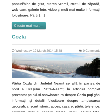
ponturi/bine de știut, starea vremii, stratul de zăpadă,
web-cam, galerie foto, video și mult mai multe informații
folositoare. Pârtii […]
Citeste mai mult ...
Cozla
Wednesday, 12 March 2014 15:48
0 Comments
Pârtia Cozla din Județul Neamț se află în partea de
nord a Orașului Piatra-Neamț. În articolul complet
prezentat pe ski-si-snowboard.ro despre Cozla poți găsi
informații și detalii folositoare despre amplasarea
geografica, scurt istoric, acces, cazare, pârtii, teleferice,
program, prețuri, ponturi, starea vremii, galerie foto,