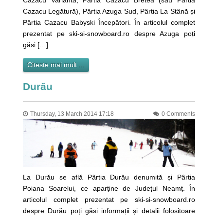
Cazacu Variantă, Pârtia Cazacu Bretea (sau Pârtia
Cazacu Legătură), Pârtia Azuga Sud, Pârtia La Stână și
Pârtia Cazacu Babyski Începători. În articolul complet
prezentat pe ski-si-snowboard.ro despre Azuga poți
găsi […]
Citeste mai mult ...
Durău
Thursday, 13 March 2014 17:18
0 Comments
La Durău se află Pârtia Durău denumită și Pârtia
Poiana Soarelui, ce aparține de Județul Neamț. În
articolul complet prezentat pe ski-si-snowboard.ro
despre Durău poți găsi informații și detalii folositoare