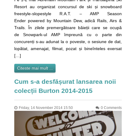
Resort au organizat concursul de ski și snowboard
freestyle-slopestyle R.A.T. – AMP Season
Ender powered by Mountain Dew, adică Rails, Airs &
Trails. În zilele premergătoare băieții care se ocupă
de Snowpark-ul AMP împreună cu o parte din
concurenți s-au adunat la o poveste, o sesiune de dat,
lopătat, amenajat, filmat, pozat și bineînteles exersat
[…]
Citeste mai mult ...
Cum s-a desfășurat lansarea noii
colecții Burton 2014-2015
Friday, 14 November 2014 15:50
0 Comments