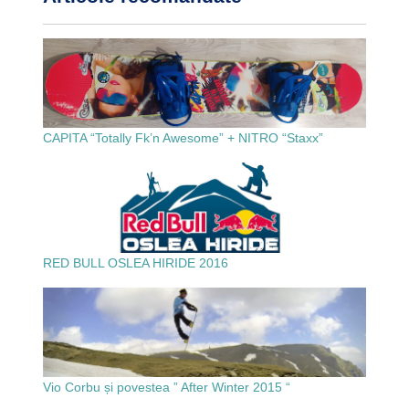
CAPITA “Totally Fk’n Awesome” + NITRO “Staxx”
RED BULL OSLEA HIRIDE 2016
Vio Corbu și povestea ” After Winter 2015 “