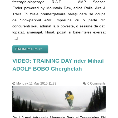
freestyle-slopestyle R.A.T. – AMP Season
Ender powered by Mountain Dew, adică Rails, Airs &
Trails. În zilele premergătoare băieții care se ocupă
de Snowpark-ul AMP împreună cu o parte din
concurenți s-au adunat la o poveste, o sesiune de dat,
lopătat, amenajat, filmat, pozat și bineînteles exersat
[…]
Citeste mai mult ...
VIDEO: TRAINING DAY rider Mihail
ADOLF BOBO Gherghelah
Monday, 11 May 2015 11:33
0 Comments
Pe 1-2 mai Adrenalin Mountain Park și Transalpina Ski