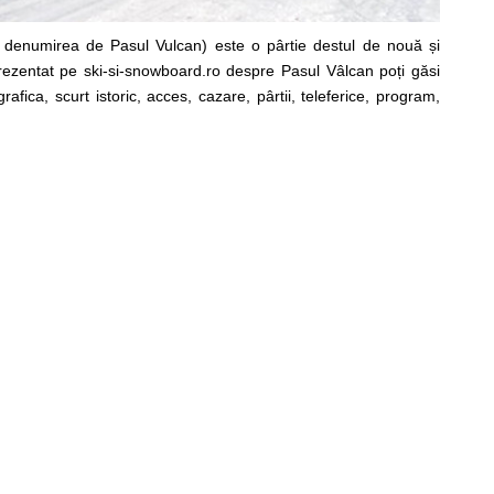
i denumirea de Pasul Vulcan) este o pârtie destul de nouă și
rezentat pe ski-si-snowboard.ro despre Pasul Vâlcan poți găsi
afica, scurt istoric, acces, cazare, pârtii, teleferice, program,