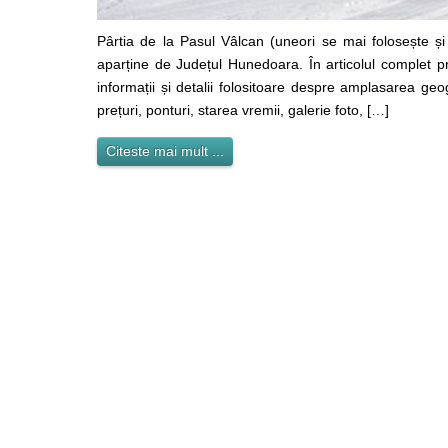
Pârtia de la Pasul Vâlcan (uneori se mai folosește ș
aparține de Județul Hunedoara. În articolul complet p
informații și detalii folositoare despre amplasarea geogr
prețuri, ponturi, starea vremii, galerie foto, […]
Citeste mai mult ...