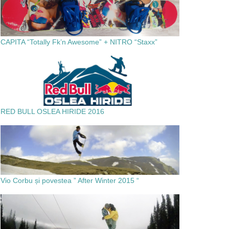
CAPITA “Totally Fk’n Awesome” + NITRO “Staxx”
RED BULL OSLEA HIRIDE 2016
Vio Corbu și povestea ” After Winter 2015 “