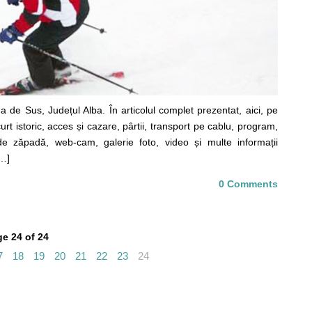
 de Sus, Județul Alba. În articolul complet prezentat, aici, pe
rt istoric, acces și cazare, pârtii, transport pe cablu, program,
l de zăpadă, web-cam, galerie foto, video și multe informații
[…]
0 Comments
e 24 of 24
7
18
19
20
21
22
23
24