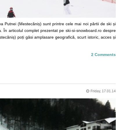
a Putnei (Mestecăniș) sunt printre cele mai noi pârtii de ski și
 În articolul complet prezentat pe ski-si-snowboard.ro despre
ecăniș) poți găsi amplasare geografică, scurt istoric, acces și
2 Comments
Friday, 17.01.14