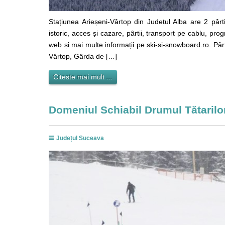
Stațiunea Arieșeni-Vârtop din Județul Alba are 2 pârt
istoric, acces și cazare, pârtii, transport pe cablu, pro
web și mai multe informații pe ski-si-snowboard.ro. Pârt
Vârtop, Gârda de […]
Citeste mai mult ...
Domeniul Schiabil Drumul Tătarilo
Județul Suceava