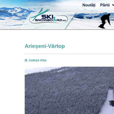
Noutãţi
Pârtii
Arieșeni-Vârtop
Județul Alba