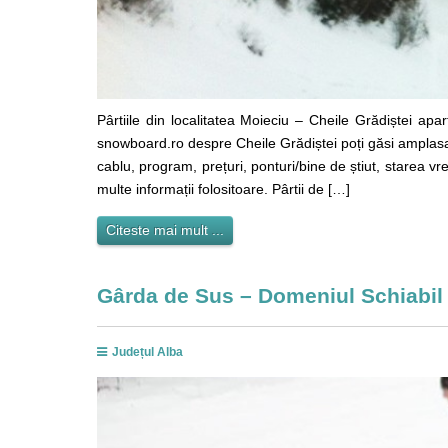
Pârtiile din localitatea Moieciu – Cheile Grădiștei apar
snowboard.ro despre Cheile Grădiștei poți găsi amplasare
cablu, program, prețuri, ponturi/bine de știut, starea vr
multe informații folositoare. Pârtii de […]
Citeste mai mult ...
Gârda de Sus – Domeniul Schiabil
Județul Alba