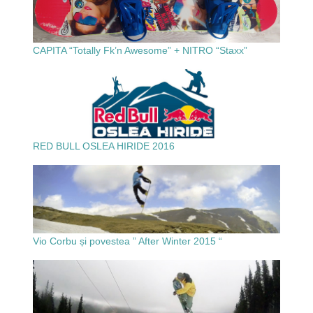
CAPITA “Totally Fk’n Awesome” + NITRO “Staxx”
RED BULL OSLEA HIRIDE 2016
Vio Corbu și povestea ” After Winter 2015 “