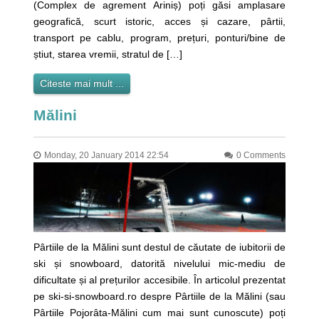
(Complex de agrement Ariniș) poți găsi amplasare
geografică, scurt istoric, acces și cazare, pârtii,
transport pe cablu, program, prețuri, ponturi/bine de
știut, starea vremii, stratul de […]
Citeste mai mult ...
Mălini
Monday, 20 January 2014 22:54
0 Comments
Pârtiile de la Mălini sunt destul de căutate de iubitorii de
ski și snowboard, datorită nivelului mic-mediu de
dificultate și al prețurilor accesibile. În articolul prezentat
pe ski-si-snowboard.ro despre Pârtiile de la Mălini (sau
Pârtiile Pojorâta-Mălini cum mai sunt cunoscute) poți