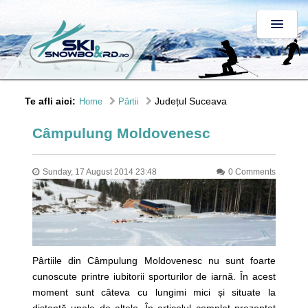
Te afli aici:
Județul Suceava
Home
Pârtii
Câmpulung Moldovenesc
Sunday, 17 August 2014 23:48
0 Comments
Pârtiile din Câmpulung Moldovenesc nu sunt foarte
cunoscute printre iubitorii sporturilor de iarnă. În acest
moment sunt câteva cu lungimi mici și situate la