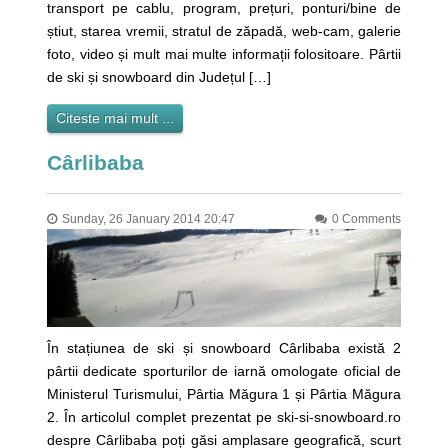
transport pe cablu, program, prețuri, ponturi/bine de
știut, starea vremii, stratul de zăpadă, web-cam, galerie
foto, video și mult mai multe informații folositoare. Pârtii
de ski și snowboard din Județul […]
Citeste mai mult ...
Cârlibaba
Sunday, 26 January 2014 20:47
0 Comments
În stațiunea de ski și snowboard Cârlibaba există 2
pârtii dedicate sporturilor de iarnă omologate oficial de
Ministerul Turismului, Pârtia Măgura 1 și Pârtia Măgura
2. În articolul complet prezentat pe ski-si-snowboard.ro
despre Cârlibaba poți găsi amplasare geografică, scurt