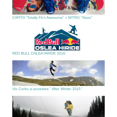
CAPITA “Totally Fk’n Awesome” + NITRO “Staxx”
RED BULL OSLEA HIRIDE 2016
Vio Corbu și povestea ” After Winter 2015 “