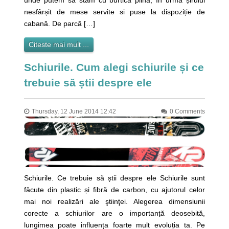
unde putem să stăm cu burtica plină, în urma șirului
nesfârșit de mese servite si puse la dispoziție de
cabană. De parcă […]
Citeste mai mult ...
Schiurile. Cum alegi schiurile și ce
trebuie să știi despre ele
Thursday, 12 June 2014 12:42
0 Comments
Schiurile. Ce trebuie să știi despre ele Schiurile sunt
făcute din plastic și fibră de carbon, cu ajutorul celor
mai noi realizări ale ştiinţei. Alegerea dimensiunii
corecte a schiurilor are o importanță deosebită,
lungimea poate influența foarte mult evoluția ta. Pe