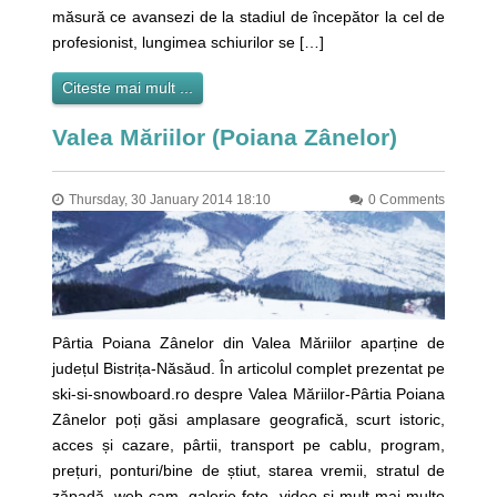
măsură ce avansezi de la stadiul de începător la cel de
profesionist, lungimea schiurilor se […]
Citeste mai mult ...
Valea Măriilor (Poiana Zânelor)
Thursday, 30 January 2014 18:10
0 Comments
Pârtia Poiana Zânelor din Valea Măriilor aparține de
județul Bistrița-Năsăud. În articolul complet prezentat pe
ski-si-snowboard.ro despre Valea Măriilor-Pârtia Poiana
Zânelor poți găsi amplasare geografică, scurt istoric,
acces și cazare, pârtii, transport pe cablu, program,
prețuri, ponturi/bine de știut, starea vremii, stratul de
zăpadă, web-cam, galerie foto, video și mult mai multe