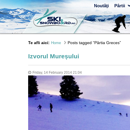
Noutãţi
Pârtii
Te afli aici:
Posts tagged “Pârtia Greces”
Home
Izvorul Mureșului
Friday, 14 February 2014 21:04