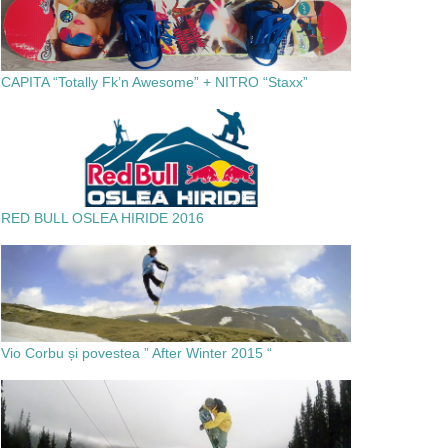
CAPITA “Totally Fk’n Awesome” + NITRO “Staxx”
RED BULL OSLEA HIRIDE 2016
Vio Corbu și povestea ” After Winter 2015 “