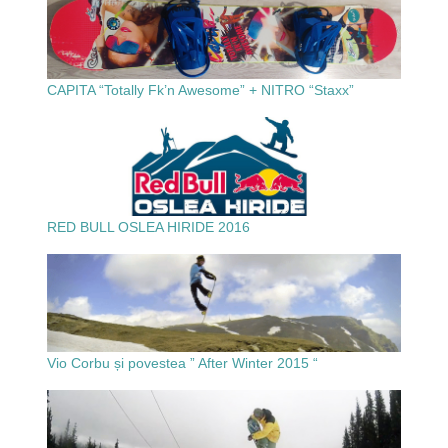
CAPITA “Totally Fk’n Awesome” + NITRO “Staxx”
RED BULL OSLEA HIRIDE 2016
Vio Corbu și povestea ” After Winter 2015 “