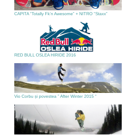
CAPITA “Totally Fk’n Awesome” + NITRO “Staxx”
RED BULL OSLEA HIRIDE 2016
Vio Corbu și povestea ” After Winter 2015 “