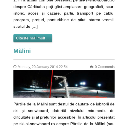
2. În articolul complet prezentat pe ski-si-snowboard.ro
despre Cârlibaba poți găsi amplasare geografică, scurt
istoric, acces și cazare, pârtii, transport pe cablu,
program, prețuri, ponturi/bine de știut, starea vremii,
stratul de […]
Citeste mai mult ...
Mălini
Monday, 20 January 2014 22:54
0 Comments
Pârtiile de la Mălini sunt destul de căutate de iubitorii de
ski și snowboard, datorită nivelului mic-mediu de
dificultate și al prețurilor accesibile. În articolul prezentat
pe ski-si-snowboard.ro despre Pârtiile de la Mălini (sau