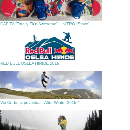
CAPITA “Totally Fk’n Awesome” + NITRO “Staxx”
RED BULL OSLEA HIRIDE 2016
Vio Corbu și povestea ” After Winter 2015 “