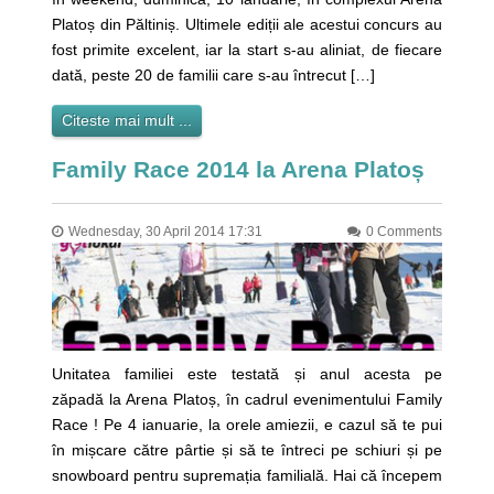
Platoș din Păltiniș. Ultimele ediții ale acestui concurs au
fost primite excelent, iar la start s-au aliniat, de fiecare
dată, peste 20 de familii care s-au întrecut […]
Citeste mai mult ...
Family Race 2014 la Arena Platoș
Wednesday, 30 April 2014 17:31
0 Comments
Unitatea familiei este testată și anul acesta pe
zăpadă la Arena Platoș, în cadrul evenimentului Family
Race ! Pe 4 ianuarie, la orele amiezii, e cazul să te pui
în mișcare către pârtie și să te întreci pe schiuri și pe
snowboard pentru supremația familială. Hai că începem