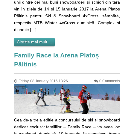
unii dintre cei mai buni snowboarderi și schiori din țară
vin în zilele de 14 și 15 ianuarie 2017 la Arena Platoș
Păltiniș pentru Ski & Snowboard 4xCross, sâmbătă,
respectiv MTB Winter 4xCross duminică. Complex și
dinamic […]
Citeste mai mult ...
Family Race la Arena Platoș
Păltiniș
Friday, 08 January 2016 13:26
0 Comments
Cea de-a treia ediție a concursului de ski și snowboard
dedicat exclusiv familiilor – Family Race – va avea loc
în weekend, duminică, 10 ianuarie, în complexul Arena