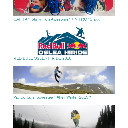
CAPITA “Totally Fk’n Awesome” + NITRO “Staxx”
RED BULL OSLEA HIRIDE 2016
Vio Corbu și povestea ” After Winter 2015 “