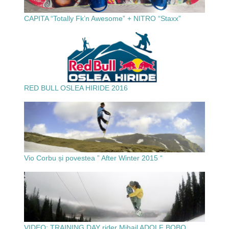
CAPITA “Totally Fk’n Awesome” + NITRO “Staxx”
RED BULL OSLEA HIRIDE 2016
Vio Corbu și povestea ” After Winter 2015 “
VIDEO: TRAINING DAY rider Mihail ADOLF BOBO