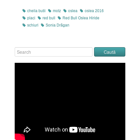
cheila butii
motz
oslea
oslea 2016
placi
red bull
Red Bull Oslea Hiride
schiuri
Sonia Drăgan