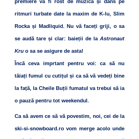
premiere va fi rost de muzică și dans pe
ritmuri turbate date la maxim de K-lu, Slim
Rocka și Madliquid. Nu vă faceți griji, o sa
se audă tare și clar: baieții de la
Astronaut
Kru
o sa se asigure de asta!
Încă ceva imprtant pentru voi: ca să nu
tăiați fumul cu cutițul și ca să vă vedeți bine
la față, la Cheile Buții fumatul va trebui să ia
o pauză pentru tot weekendul.
Ca să avem ce să vă povestim, noi, cei de la
ski-si-snowboard.ro vom merge acolo unde