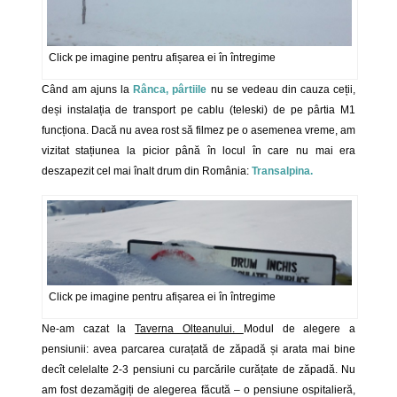
Click pe imagine pentru afișarea ei în întregime
Când am ajuns la
Rânca, pârtiile
nu se vedeau din cauza ceții,
deși instalația de transport pe cablu (teleski) de pe pârtia M1
funcționa. Dacă nu avea rost să filmez pe o asemenea vreme, am
vizitat stațiunea la picior până în locul în care nu mai era
deszapezit cel mai înalt drum din România:
Transalpina.
Click pe imagine pentru afișarea ei în întregime
Ne-am cazat la
Taverna Olteanului.
Modul de alegere a
pensiunii: avea parcarea curațată de zăpadă și arata mai bine
decît celelalte 2-3 pensiuni cu parcările curățate de zăpadă. Nu
am fost dezamăgiți de alegerea făcută – o pensiune ospitalieră,