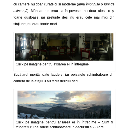
cu camere nu doar curate ci și moderne (
abia împlinise 6 luni de
existență
). Mâncarurile erau ca în poveste, nu doar alese ci și
foarte gustoase, iar prețurile deși nu erau cele mai mici din
stațiune, nu erau foarte mari.
Click pe imagine pentru afișarea ei în întregime
Bucătarul merită toate laudele, iar peisajele schimbătoare din
camera de la etajul 3 au făcut deliciul serii.
Click pe imagine pentru afișarea ei în întregime – Sunt 9
fotografii cu peisajele schimbatoare in decursul a 2-3 ore