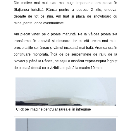
Din motive mai mult sau mai puțin importante am plecat în
Stațiunea turistică Rânca pentru a petrece 2 zile, undeva,
departe de tot ce știm. Am luat și placa de snowboard cu
mine, pentru orice eventualitate…
Am plecat vineri pe o ploaie măruntă. Pe la Vâlcea ploaia s-a
transformat în lapoviță și ninsoare, iar cu cât urcam mai mult,
precipitațiile se răreau și vântul înceta să mai bată. Vremea era în
continuare mohorâtă. Încă de pe serpentinele de raliu de la
Novaci și până la Rânca, peisajul a dispărut treptat-treptat înghițit
de o ceață densă cu o vizibilitate până la maxim 10 metri.
Click pe imagine pentru afișarea ei în întregime