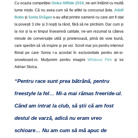
Cu ocazia competiției
Oslea HiRide 2016
, ne-am întâlnit cu multă
lume mișto. Că nu avea cum să fie altfel la concursul ăsta.
Adolf
Bobo
și
Sonia Drăgan
s-au aflat printre oamenii cu care am fi stat
la povești 3 zile și 3 nopți la rând, fără să ne plictisim. Dar cum și
la noi și la ei timpul înseamnă calitate, ne-am rezumat la câteva
minute de conversație utilă și prietenoasă, plină de voie bună,
care sperăm să vă inspire și pe voi. Scroll mai jos pentru interviul
filmat pe care Sonia l-a acordat în exclusivitate pentru ski-si-
snowboard.ro. Mulțumim pentru imagini
Whiteout Film
și lui
Adrian Stoica.
“Pentru race sunt prea bătrână, pentru
freestyle la fel… Mi-a mai rămas freeride-ul.
Când am intrat la club, să știi că am fost
destul de varză, adică nu eram vreo
schioare… Nu am cum să mă apuc de