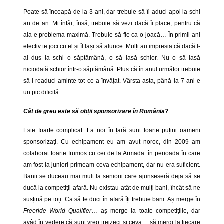
Poate să înceapă de la 3 ani, dar trebuie să îl aduci apoi la schi
an de an. Mi întâi, însă, trebuie să vezi dacă îi place, pentru că
aia e problema maximă. Trebuie să fie ca o joacă… În primii ani
efectiv te joci cu el și îl lași să alunce. Mulți au impresia că dacă l-
ai dus la schi o săptămână, o să iasă schior. Nu o să iasă
niciodată schior într-o săptămână. Plus că în anul următor trebuie
să-i readuci aminte tot ce a învățat. Vârsta asta, până la 7 ani e
un pic dificilă.
Cât de greu este să obții sponsorizare în România?
Este foarte complicat. La noi în țară sunt foarte puțini oameni
sponsorizați. Cu echipament eu am avut noroc, din 2009 am
colaborat foarte frumos cu cei de la Armada. în perioada în care
am fost la juniori primeam ceva echipament, dar nu era suficient.
Banii se duceau mai mult la seniorii care ajunseseră deja să se
ducă la competiții afară. Nu existau atât de mulți bani, încât să ne
susțină pe toți. Ca să te duci în afară îți trebuie bani. Aș merge în
Freeride World Qualifier
… aș merge la toate competițiile, dar
avâd în vedere că sunt vreo treizeci și ceva… să mergi la fiecare