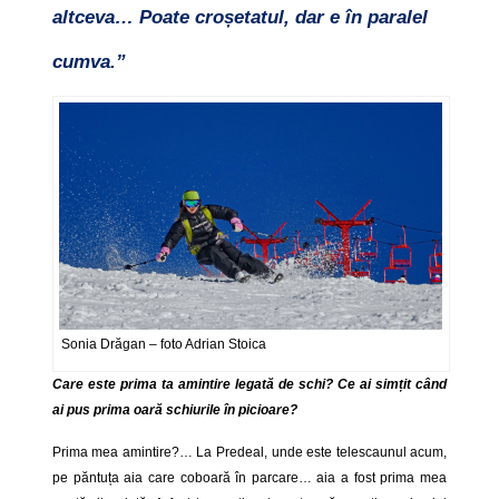
altceva… Poate croșetatul, dar e în paralel
cumva.”
Sonia Drăgan – foto Adrian Stoica
Care este prima ta amintire legată de schi? Ce ai simțit când
ai pus prima oară schiurile în picioare?
Prima mea amintire?… La Predeal, unde este telescaunul acum,
pe păntuța aia care coboară în parcare… aia a fost prima mea