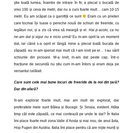
știe toată lumea, înaintre de intrare în fir, a plecat o bucată de
vreo 100 și ceva de metri, dar nu a curs foarte mult… cam 10-15
metri. Eu am scăpat ca o garofiță ce sunt
Eram cu un prieten
care tocmai își luase o pereche nouă de schiuri de freeride, cu
legături noi, și a zis că vrea să meargă și el.
Hai p-acolo, ca nu
ne-am dat și sigur nu e nicio urmă!
Eu m-am oprit la un moment
dat, iar când s-a oprit el lângă mine a plecat toată bucata de
zăpadă. eu m-am speriat mai mult că l-am lovit pe el… I-au sărit
schiurile din picioare. M-a lovit, m-am dat peste cap, într-o
fracțiune de secundă nu știu cum m-am întors și eram deja pe
versantul celălalt.
Care sunt cele mai bune locuri de freeride de la noi din țară?
Dar din afară?
N-am explorat foarte mult, mai am mult de explorat, dar
preferatele mele sunt Bâlea și Bucegii. Și Sinaia, evident. Atâta
timp cât este zăpadă, ce mai contează pe unde te dai? În Italia
îmi place foarte mult zona
Valle d’Aosta și mai nou, de anul ăsta,
Hop Fugen din Austria. Italia îmi place pentru că are niște munți și