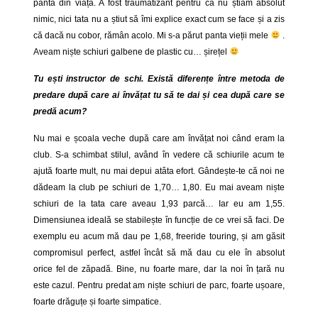
pantă din viață. A fost traumatizant pentru că nu știam absolut
nimic, nici tata nu a știut să îmi explice exact cum se face și a zis
că dacă nu cobor, rămân acolo. Mi s-a părut panta vieții mele
.
Aveam niște schiuri galbene de plastic cu… șirețel
Tu ești instructor de schi. Există diferențe între metoda de
predare după care ai învățat tu să te dai și cea după care se
predă acum?
Nu mai e școala veche după care am învățat noi când eram la
club. S-a schimbat stilul, având în vedere că schiurile acum te
ajută foarte mult, nu mai depui atâta efort. Gândește-te că noi ne
dădeam la club pe schiuri de 1,70… 1,80. Eu mai aveam niște
schiuri de la tata care aveau 1,93 parcă… Iar eu am 1,55.
Dimensiunea ideală se stabilește în funcție de ce vrei să faci. De
exemplu eu acum mă dau pe 1,68, freeride touring, și am găsit
compromisul perfect, astfel încât să mă dau cu ele în absolut
orice fel de zăpadă. Bine, nu foarte mare, dar la noi în țară nu
este cazul. Pentru predat am niște schiuri de parc, foarte ușoare,
foarte drăguțe și foarte simpatice.