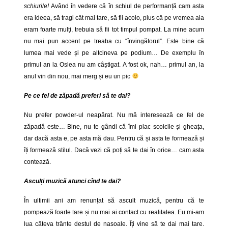
schiurile!
Având în vedere că în schiul de performanță cam asta
era ideea, să tragi cât mai tare, să fii acolo, plus că pe vremea aia
eram foarte mulți, trebuia să fii tot timpul pompat. La mine acum
nu mai pun accent pe treaba cu “învingătorul”. Este bine că
lumea mai vede și pe altcineva pe podium… De exemplu în
primul an la Oslea nu am câștigat. A fost ok, nah… primul an, la
anul vin din nou, mai merg și eu un pic
Pe ce fel de zăpadă preferi să te dai?
Nu prefer powder-ul neapărat. Nu mă interesează ce fel de
zăpadă este… Bine, nu te gândi că îmi plac scoicile și gheața,
dar dacă asta e, pe asta mă dau. Pentru că și asta te formează și
îți formează stilul. Dacă vezi că poți să te dai în orice… cam asta
contează.
Asculți muzică atunci cînd te dai?
În ultimii ani am renunțat să ascult muzică, pentru că te
pompează foarte tare și nu mai ai contact cu realitatea. Eu mi-am
lua câteva trânte destul de nasoale. Îți vine să te dai mai tare.