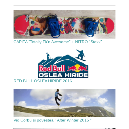
CAPITA “Totally Fk’n Awesome” + NITRO “Staxx”
RED BULL OSLEA HIRIDE 2016
Vio Corbu și povestea ” After Winter 2015 “