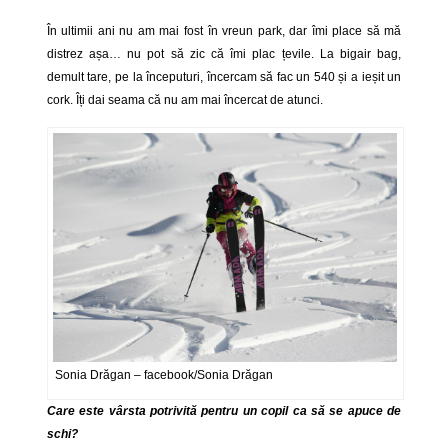
În ultimii ani nu am mai fost în vreun park, dar îmi place să mă
distrez așa… nu pot să zic că îmi plac țevile. La bigair bag,
demult tare, pe la începuturi, încercam să fac un 540 și a ieșit un
cork. Îți dai seama că nu am mai încercat de atunci.
Sonia Drăgan – facebook/Sonia Drăgan
Care este vârsta potrivită pentru un copil ca să se apuce de
schi?