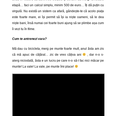
etapă… faci un calcul simplu, minim 500 de euro… îți dă puțin cu
virgulă. Nu există un sistem ca afară, gândește-te că acolo piața
este foarte mare, ei își permit să își ia niște oameni, să le dea
niște bani, însă numai cei foarte buni ajung să se plimbe așa cum
îi vezi tu în filme.
Cum te antrenezi vara?
Mă dau cu bicicleta, merg pe munte foarte mult, anul ăsta am zis
că mă apuc de cățărat… zic de vreo câțiva ani
, dar n-o s-
alerg niciodată, ăsta e un lucru pe care n-o să-l fac nici măcar pe
munte! La vale! La vale, pe munte îmi place!