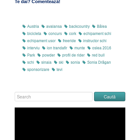
Te dai? Comenteazã!
Austria
avalansa
backcountry
Bâlea
bicicleta
concurs
cork
echipament schi
echipament usor
freeride
instructor schi
interviu
ion trandafir
munte
oslea 2016
Park
powder
profil de rider
red bull
schi
sinaia
ski
sonia
Sonia Drăgan
sponsorizare
tevi