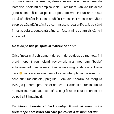
o zonă imensă de freeride, de-aia se mai și numește Freeride
Paradise. Acolo nu ai timp să te dai… am mers 5 ani de zile acolo
și nu ai timp să te dai peste tot pe unde vrei. Într-un an am stat
două săptămâni în Italia, două în Franța. În Franța n-am văzut
strop de zăpadă în afară de ce ninsese și cea artificială, pe când
în Italia, deja a doua oară când am fost, a nins de am zis că nu-i
adevarat!
Ce te dă pe tine pe spate în materie de schi?
Orice înseamnă echipament de schi, de outdoor, de munte… îmi
pierd nopți întregi citind review-uri, mai nou am “boala”
echipamentului foarte ușor. Sper să nu ajung la ăla foarte, foarte
ușor
Îm place să știu cam tot ce se întâmplă, tot ce iese nou,
care sunt materialele, prețurile… Am avut ocazia să merg la
ISPO, la jurizarea produselor de schi… Oamenii de acolo sunt la
alt nivel, iau materialul, se uită la el și îți spun totul despre el, tot
ce poți să-ți imaginezi.
Tu iubești freeride și backcountry. Totuși, ai vreun trick
preferat pe care îl faci sau care ți-a reușit la un moment dat?