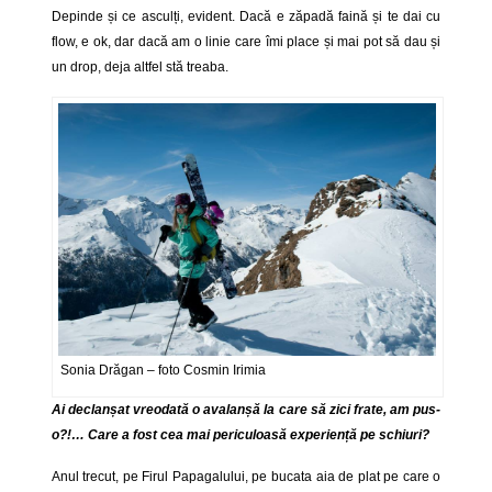
Depinde și ce asculți, evident. Dacă e zăpadă faină și te dai cu
flow, e ok, dar dacă am o linie care îmi place și mai pot să dau și
un drop, deja altfel stă treaba.
Sonia Drăgan – foto Cosmin Irimia
Ai declanșat vreodată o avalanșă la care să zici frate, am pus-
o?!… Care a fost cea mai periculoasă experiență pe schiuri?
Anul trecut, pe Firul Papagalului, pe bucata aia de plat pe care o