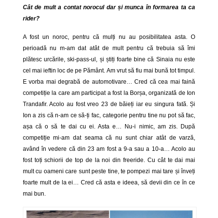
Cât de mult a contat norocul dar și munca în formarea ta ca
rider?
A fost un noroc, pentru că mulți nu au posibilitatea asta. O
perioadă nu m-am dat atât de mult pentru că trebuia să îmi
plătesc urcările, ski-pass-ul, și știți foarte bine că Sinaia nu este
cel mai ieftin loc de pe Pământ. Am vrut să fiu mai bună tot timpul.
E vorba mai degrabă de automotivare… Cred că cea mai faină
competiție la care am participat a fost la Borșa, organizată de Ion
Trandafir. Acolo au fost vreo 23 de băieți iar eu singura fată. Și
Ion a zis că n-am ce să-ți fac, categorie pentru tine nu pot să fac,
așa că o să te dai cu ei. Asta e… Nu-i nimic, am zis. După
competiție mi-am dat seama că nu sunt chiar atât de varză,
având în vedere că din 23 am fost a 9-a sau a 10-a… Acolo au
fost toți schiorii de top de la noi din freeride. Cu cât te dai mai
mult cu oameni care sunt peste tine, te pompezi mai tare și înveți
foarte mult de la ei… Cred că asta e ideea, să devii din ce în ce
mai bun.