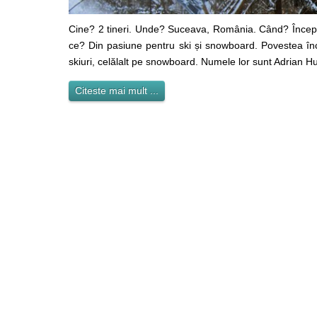
Cine? 2 tineri. Unde? Suceava, România. Când? Începu
ce? Din pasiune pentru ski și snowboard. Povestea înce
skiuri, celălalt pe snowboard. Numele lor sunt Adrian Huțu
Citeste mai mult ...