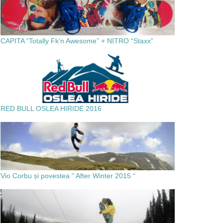
CAPITA “Totally Fk’n Awesome” + NITRO “Staxx”
RED BULL OSLEA HIRIDE 2016
Vio Corbu și povestea ” After Winter 2015 “