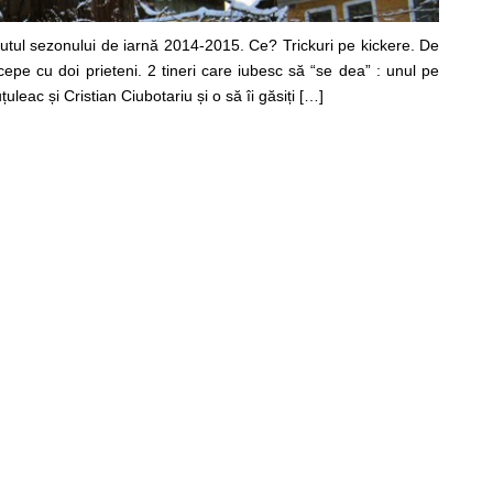
tul sezonului de iarnă 2014-2015. Ce? Trickuri pe kickere. De
pe cu doi prieteni. 2 tineri care iubesc să “se dea” : unul pe
leac și Cristian Ciubotariu și o să îi găsiți […]