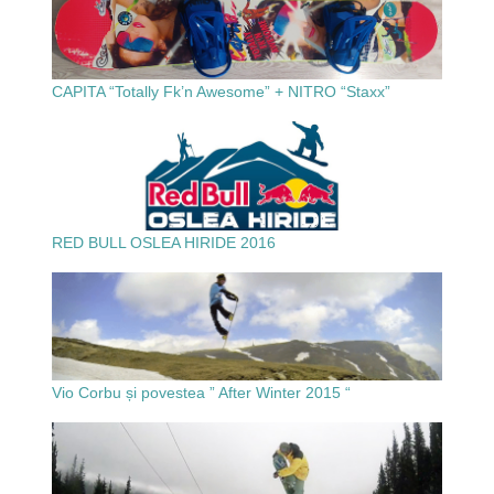
CAPITA “Totally Fk’n Awesome” + NITRO “Staxx”
RED BULL OSLEA HIRIDE 2016
Vio Corbu și povestea ” After Winter 2015 “