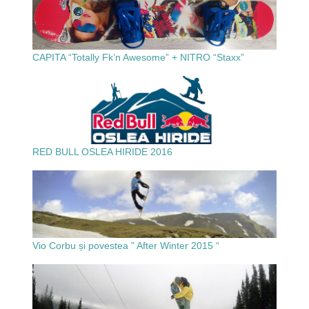
CAPITA “Totally Fk’n Awesome” + NITRO “Staxx”
RED BULL OSLEA HIRIDE 2016
Vio Corbu și povestea ” After Winter 2015 “