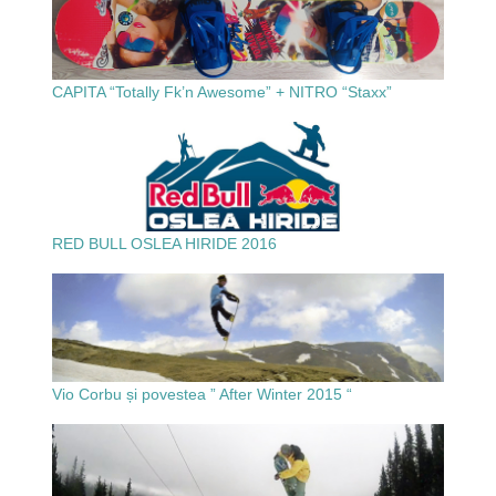
CAPITA “Totally Fk’n Awesome” + NITRO “Staxx”
RED BULL OSLEA HIRIDE 2016
Vio Corbu și povestea ” After Winter 2015 “