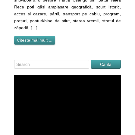
snowboard.ro despre Pârtia Csango din Satul Valea
Rece poți găsi amplasare geografică, scurt istoric,
acces și cazare, pârtii, transport pe cablu, program,
prețuri, ponturi/bine de știut, starea vremii, stratul de
zăpadă, […]
Citeste mai mult ...