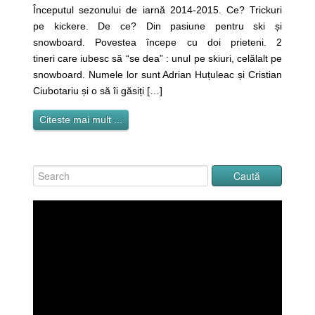
Începutul sezonului de iarnă 2014-2015. Ce? Trickuri
pe kickere. De ce? Din pasiune pentru ski și
snowboard. Povestea începe cu doi prieteni. 2
tineri care iubesc să “se dea” : unul pe skiuri, celălalt pe
snowboard. Numele lor sunt Adrian Huțuleac și Cristian
Ciubotariu și o să îi găsiți […]
Citeste mai mult ...