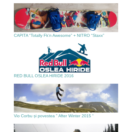
CAPITA “Totally Fk’n Awesome” + NITRO “Staxx”
RED BULL OSLEA HIRIDE 2016
Vio Corbu și povestea ” After Winter 2015 “