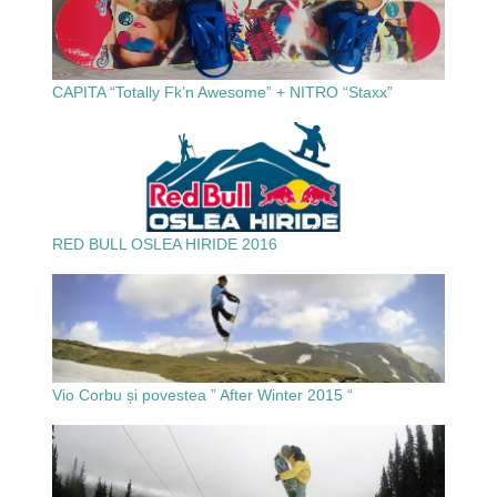
CAPITA “Totally Fk’n Awesome” + NITRO “Staxx”
RED BULL OSLEA HIRIDE 2016
Vio Corbu și povestea ” After Winter 2015 “