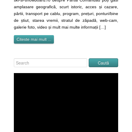
ski-si-snowboard.ro despre Pârtia Comandău poți găsi
amplasare geografică, scurt istoric, acces și cazare,
pârtii, transport pe cablu, program, prețuri, ponturi/bine
de știut, starea vremii, stratul de zăpadă, web-cam,
galerie foto, video și mult mai multe informații […]
Citeste mai mult ...