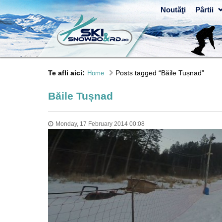
Noutãţi
Pârtii
Te afli aici:
Posts tagged “Băile Tușnad”
Home
Băile Tușnad
Monday, 17 February 2014 00:08