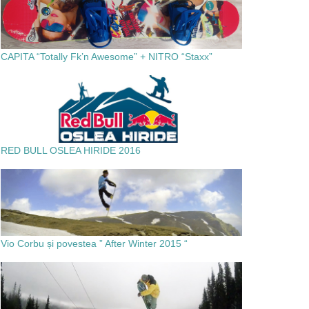
CAPITA “Totally Fk’n Awesome” + NITRO “Staxx”
RED BULL OSLEA HIRIDE 2016
Vio Corbu și povestea ” After Winter 2015 “