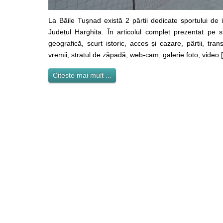
La Băile Tușnad există 2 pârtii dedicate sportului de i
Județul Harghita. În articolul complet prezentat pe
geografică, scurt istoric, acces și cazare, pârtii, tra
vremii, stratul de zăpadă, web-cam, galerie foto, video 
Citeste mai mult ...