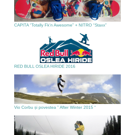
CAPITA “Totally Fk’n Awesome” + NITRO “Staxx”
RED BULL OSLEA HIRIDE 2016
Vio Corbu și povestea ” After Winter 2015 “