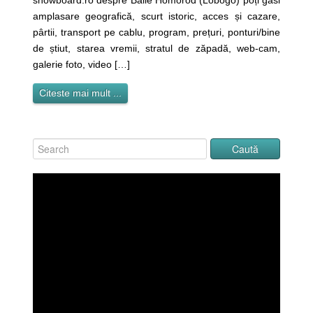
snowboard.ro despre Băile Homorod (Lobogo) poți găsi
amplasare geografică, scurt istoric, acces și cazare,
pârtii, transport pe cablu, program, prețuri, ponturi/bine
de știut, starea vremii, stratul de zăpadă, web-cam,
galerie foto, video […]
Citeste mai mult ...