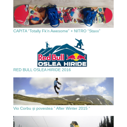
CAPITA “Totally Fk’n Awesome” + NITRO “Staxx”
RED BULL OSLEA HIRIDE 2016
Vio Corbu și povestea ” After Winter 2015 “