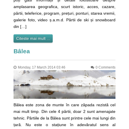
poți găsi informații și detalii folositoare despre
amplasarea geografica, scurt istoric, acces, cazare,
pârtii, teleferice, program, prețuri, ponturi, starea vremii,
galerie foto, video ș.a.m.d. Pârtii de ski și snowboard
din […]
Citeste mai mult ...
Bâlea
Monday, 17 March 2014 03:46
0 Comments
Bâlea este zona de munte în care zăpada rezistă cel
mai mult timp. Din cele 4 pârtii, doar 2 sunt amenajate
tehnic. Pârtiile de la Bâlea sunt printre cele mai lungi din
țară. Nu este o stațiune în adevăratul sens al