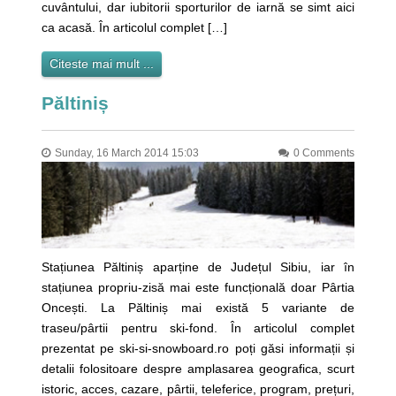
cuvântului, dar iubitorii sporturilor de iarnă se simt aici
ca acasă. În articolul complet […]
Citeste mai mult ...
Păltiniș
Sunday, 16 March 2014 15:03
0 Comments
Stațiunea Păltiniș aparține de Județul Sibiu, iar în
stațiunea propriu-zisă mai este funcțională doar Pârtia
Oncești. La Păltiniș mai există 5 variante de
traseu/pârtii pentru ski-fond. În articolul complet
prezentat pe ski-si-snowboard.ro poți găsi informații și
detalii folositoare despre amplasarea geografica, scurt
istoric, acces, cazare, pârtii, teleferice, program, prețuri,