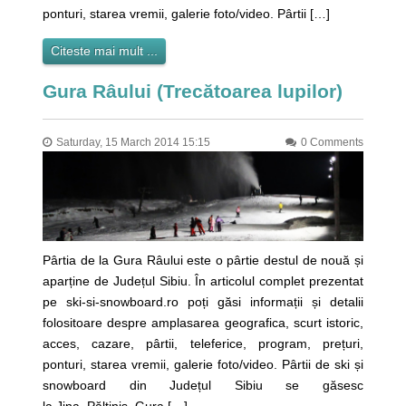
ponturi, starea vremii, galerie foto/video. Pârtii […]
Citeste mai mult ...
Gura Râului (Trecătoarea lupilor)
Saturday, 15 March 2014 15:15
0 Comments
Pârtia de la Gura Râului este o pârtie destul de nouă și
aparține de Județul Sibiu. În articolul complet prezentat
pe ski-si-snowboard.ro poți găsi informații și detalii
folositoare despre amplasarea geografica, scurt istoric,
acces, cazare, pârtii, teleferice, program, prețuri,
ponturi, starea vremii, galerie foto/video. Pârtii de ski și
snowboard din Județul Sibiu se găsesc
la Jina, Păltiniș, Gura […]