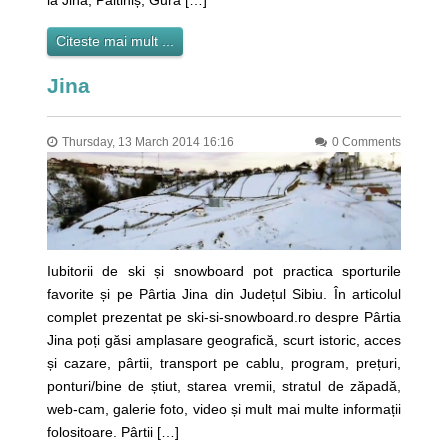
Citeste mai mult ...
Jina
Thursday, 13 March 2014 16:16
0 Comments
Iubitorii de ski și snowboard pot practica sporturile
favorite și pe Pârtia Jina din Județul Sibiu. În articolul
complet prezentat pe ski-si-snowboard.ro despre Pârtia
Jina poți găsi amplasare geografică, scurt istoric, acces
și cazare, pârtii, transport pe cablu, program, prețuri,
ponturi/bine de știut, starea vremii, stratul de zăpadă,
web-cam, galerie foto, video și mult mai multe informații
folositoare. Pârtii […]