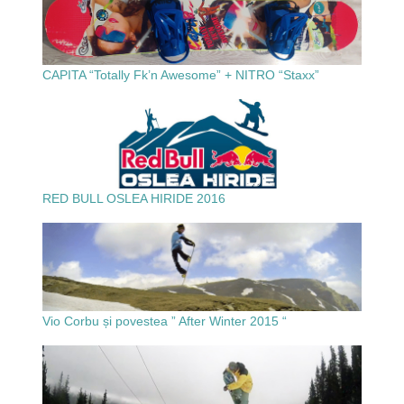
CAPITA “Totally Fk’n Awesome” + NITRO “Staxx”
RED BULL OSLEA HIRIDE 2016
Vio Corbu și povestea ” After Winter 2015 “