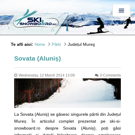
Te afli aici:
Județul Mureş
Home
Pârtii
Sovata (Aluniș)
Wednesday, 12 March 2014 13:09
0 Comments
La Sovata (Aluniș) se găsesc singurele pârtii din Județul
Mureș. În articolul complet prezentat pe ski-si-
snowboard.ro despre Sovata (Aluniș), poți găsi