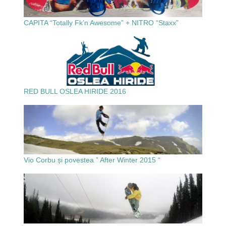
CAPITA “Totally Fk’n Awesome” + NITRO “Staxx”
RED BULL OSLEA HIRIDE 2016
Vio Corbu și povestea ” After Winter 2015 “