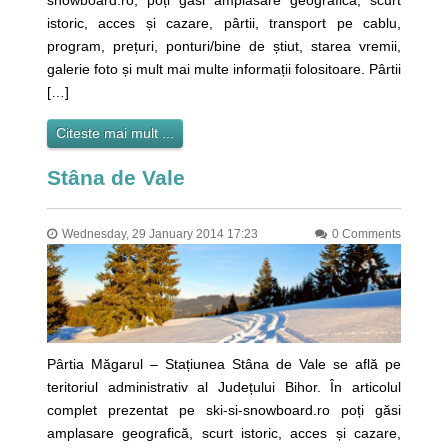
snowboard.ro, poți găsi amplasare geografică, scurt
istoric, acces și cazare, pârtii, transport pe cablu,
program, prețuri, ponturi/bine de știut, starea vremii,
galerie foto și mult mai multe informații folositoare. Pârtii
[…]
Citeste mai mult ...
Stâna de Vale
Wednesday, 29 January 2014 17:23
0 Comments
Pârtia Măgarul – Stațiunea Stâna de Vale se află pe
teritoriul administrativ al Județului Bihor. În articolul
complet prezentat pe ski-si-snowboard.ro poți găsi
amplasare geografică, scurt istoric, acces și cazare,